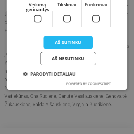
Veikimą
Tiksliniai
Funkciniai
ilgametė pedagogė Danutė Vasiliauskienė. „Fotoakimirka“ –
gerinantys
tai draugiška ir veikli grupė, kuri pastaruosius metus surengė
daugybę fotografijos parodų Kretingos mieste ir rajone,
Plungėje, Palangoje, Renave ir kitur.
AŠ SUTINKU
„Kai fotoaparatas rankoje, pasidedi metus į šalį, imi už rankos
jaunystę ir kopi į aukščiausią kalną. Nes fotografija mums –
AŠ NESUTINKU
gyvenimo būdas, aistra, sveikata. Ir ši paroda – tai dalelė
mūsų visų“, – sako šią parodą parengę fotografijos
PARODYTI DETALIAU
mėgėjai: Juozas Gricius, Aldona Stankienė, Waldemar
POWERED BY COOKIESCRIPT
Muehlenrad, Stanislava Zakličkienė, Raimundas
Vaitiekūnas, Ona Rudienė, Danutė Vasiliauskienė, Genovaitė
Žukauskienė, Valda Alšauskienė, Virginija Budrikienė.