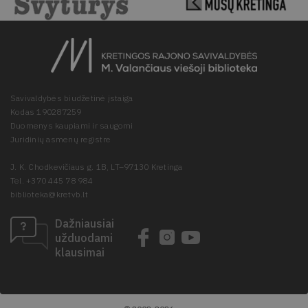
Savivaldybės biudžetinė įstaiga
Kodas 190287259
Duomenys kaupiami ir saugomi
Juridinių asmenų registre
J. K. Chodkevičiaus g. 1B, LT–97130 Kretinga
Tel. +370 445 78 984
biblioteka@kretvb.lt
Dažniausiai
užduodami
klausimai