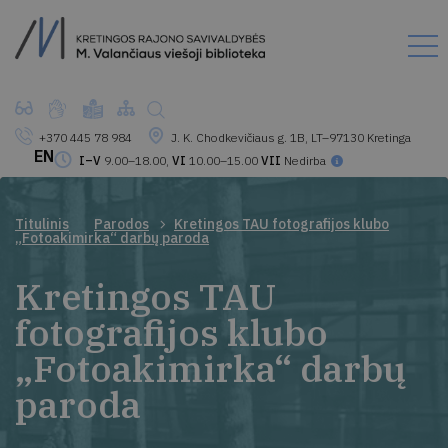
+370 445 78 984
J. K. Chodkevičiaus g. 1B, LT–97130 Kretinga
EN
I–V
9.00–18.00,
VI
10.00–15.00
VII
Nedirba
Titulinis
Parodos
Kretingos TAU fotografijos klubo
„Fotoakimirka“ darbų paroda
Kretingos TAU
fotografijos klubo
„Fotoakimirka“ darbų
paroda