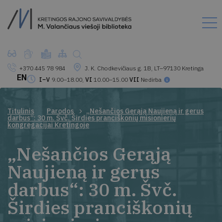
+370 445 78 984
J. K. Chodkevičiaus g. 1B, LT–97130 Kretinga
EN
I–V
9.00–18.00,
VI
10.00–15.00
VII
Nedirba
Titulinis
Parodos
„Nešančios Gerąją Naujieną ir gerus
darbus“: 30 m. Švč. Širdies pranciškonių misionierių
kongregacijai Kretingoje
„Nešančios Gerąją
Naujieną ir gerus
darbus“: 30 m. Švč.
Širdies pranciškonių