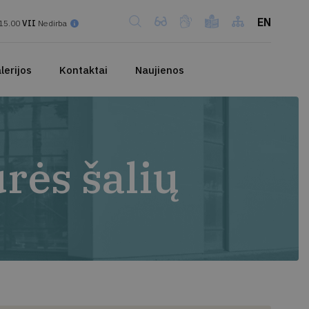
EN
15.00
VII
Nedirba
lerijos
Kontaktai
Naujienos
rės šalių