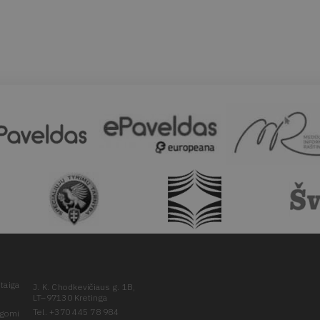
taiga
J. K. Chodkevičiaus g. 1B,
LT–97130 Kretinga
Tel. +370 445 78 984
ugomi