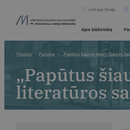
+370 445 78 984
Apie biblioteką
Pa
Titulinis
Parodos
„Papūtus šiaurės vėjui“: Šiaurės šal
„Papūtus šiau
literatūros s