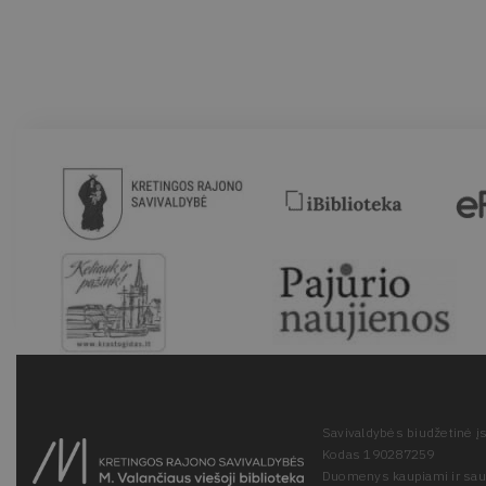
Savivaldybės biudžetinė įs
Kodas 190287259
Duomenys kaupiami ir sa