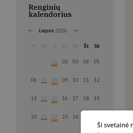
Renginių
kalendorius
Liepos
2026
Pr
An
Tr
Kt
Pn
Št
Sk
01
02
03
04
05
06
07
08
09
10
11
12
13
14
15
16
17
18
19
20
21
22
23
24
25
26
Ši svetainė