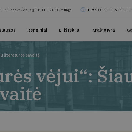
J. K. Chodkevičiaus g. 1B, LT–97130 Kretinga
I–V
9.00–18.00,
VI
10.00–
slaugos
Renginiai
E. ištekliai
Kraštotyra
Ga
ių literatūros savaitė
rės vėjui“: Šiau
avaitė