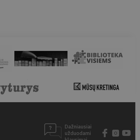
Dažniausiai
užduodami
klausimai