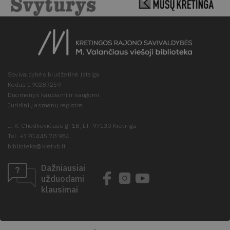
Savivaldybės biudžetinė įstaiga
Kodas 190287259
Duomenys kaupiami ir saugomi
Juridinių asmenų registre
J. K. Chodkevičiaus g. 1B, LT–97130 Kretinga
Tel. +370 445 78 984
biblioteka@kretvb.lt
Dažniausiai
užduodami
klausimai