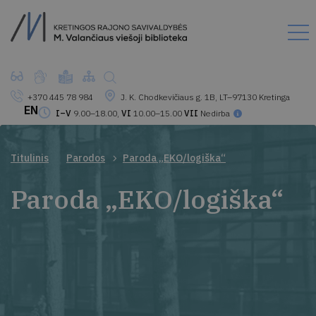
+370 445 78 984
J. K. Chodkevičiaus g. 1B, LT–97130 Kretinga
EN
I–V
9.00–18.00,
VI
10.00–15.00
VII
Nedirba
Titulinis
Parodos
Paroda „EKO/logiška“
Paroda „EKO/logiška“