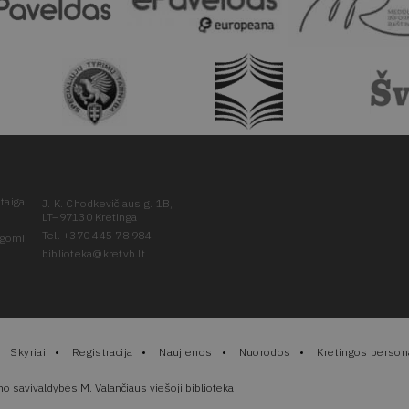
taiga
J. K. Chodkevičiaus g. 1B,
LT–97130 Kretinga
Tel. +370 445 78 984
ugomi
biblioteka@kretvb.lt
Skyriai
Registracija
Naujienos
Nuorodos
Kretingos persona
no savivaldybės M. Valančiaus viešoji biblioteka