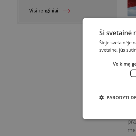
Visi renginiai
Pa
Ši svetainė
Par
Šioje svetainėje 
svetaine, jūs sut
Suk
Ad
Veikimą g
Par
Dok
– p
PARODYTI D
Par
pra
met