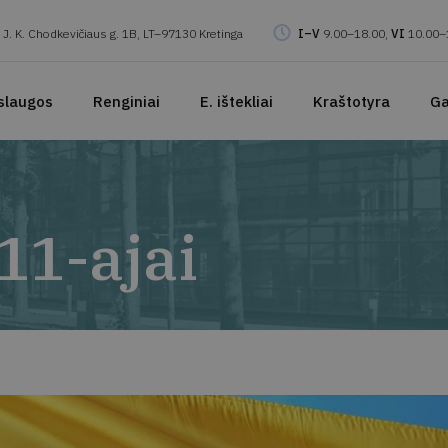
J. K. Chodkevičiaus g. 1B, LT–97130 Kretinga
I–V
9.00–18.00,
VI
10.00–
slaugos
Renginiai
E. ištekliai
Kraštotyra
Ga
11-ajai