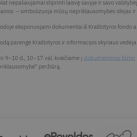
lat nepaliaujamai stiprinti laisvę savyje ir savo valstybėje
ainos – simbolizuoja mūsų nepriklausomybės idėjas ir 
odoje eksponuojami dokumentai iš Kraštotyros fondo a
odą parengė Kraštotyros ir informacijos skyriaus vedėj
o 9–10 d., 10–17 val. kviečiame į
dokumentinio filmo
riklausomybė“ peržiūrą.