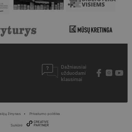
Dažniausiai
užduodami
klausimai
lijų žinynas
Privatumo politika
Sukūrė