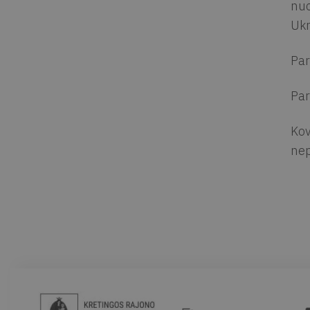
nuo
Ukr
Par
Par
Kov
nep