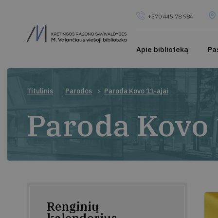
+370 445 78 984
Apie biblioteką
Pa
Titulinis
Parodos
Paroda Kovo 11-ajai
Paroda Kovo 
Renginių