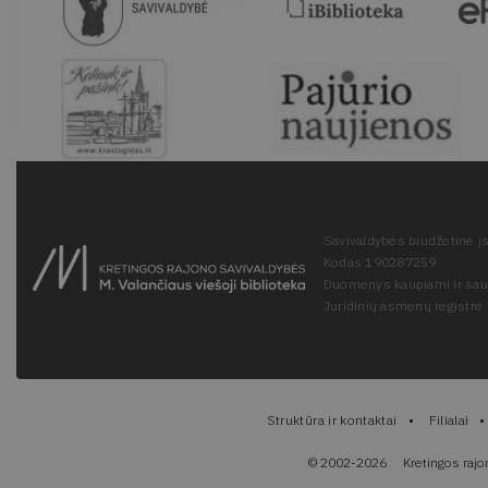
Savivaldybės biudžetinė įs
Kodas 190287259
Duomenys kaupiami ir sa
Juridinių asmenų registre
Struktūra ir kontaktai
Filialai
© 2002-2026
Kretingos rajo