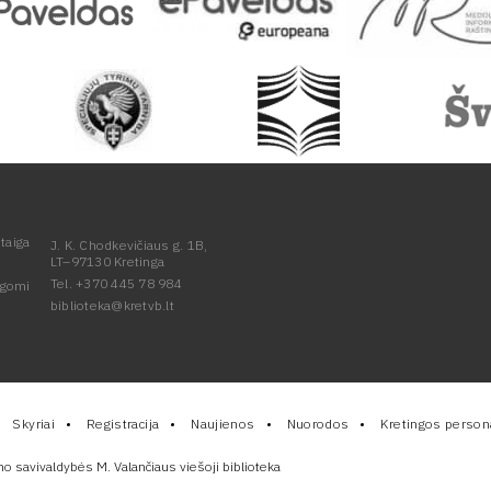
taiga
J. K. Chodkevičiaus g. 1B,
LT–97130 Kretinga
Tel. +370 445 78 984
ugomi
biblioteka@kretvb.lt
Skyriai
Registracija
Naujienos
Nuorodos
Kretingos persona
no savivaldybės M. Valančiaus viešoji biblioteka