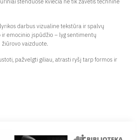
ūriniai stenduose kviečia ne tik žavėtis technine
yrikos darbus vizualine tekstūra ir spalvų
 ir emocinio įspūdžio – lyg sentimentų
 žiūrovo vaizduote.
stoti, pažvelgti giliau, atrasti ryšį tarp formos ir