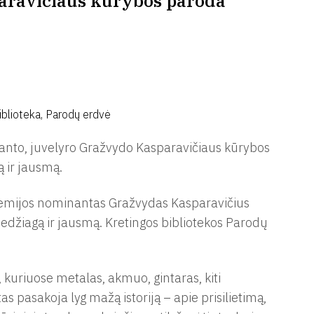
paravičiaus kūrybos paroda
iblioteka, Parodų erdvė
anto, juvelyro Gražvydo Kasparavičiaus kūrybos
 ir jausmą.
remijos nominantas Gražvydas Kasparavičius
, medžiagą ir jausmą. Kretingos bibliotekos Parodų
 kuriuose metalas, akmuo, gintaras, kiti
s pasakoja lyg mažą istoriją – apie prisilietimą,