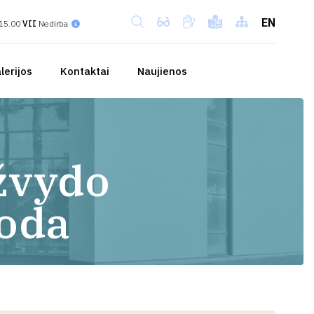
EN
15.00
VII
Nedirba
lerijos
Kontaktai
Naujienos
ažvydo
roda