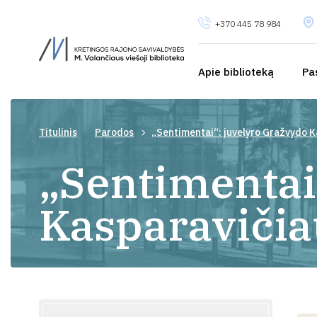
+370 445 78 984
Apie biblioteką
Pa
Titulinis
Parodos
„Sentimentai“: juvelyro Gražvydo 
„Sentimentai
Kasparavičia