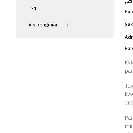
„S
31
Par
Suk
Visi renginiai
Ad
Par
Kvi
par
Juv
kvi
erd
Par
min