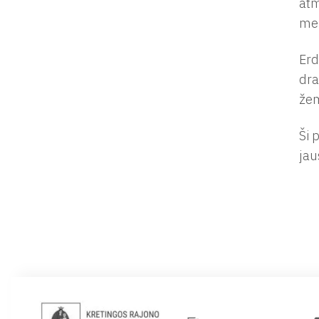
atm
mei
Erd
dra
žem
Ši 
jau