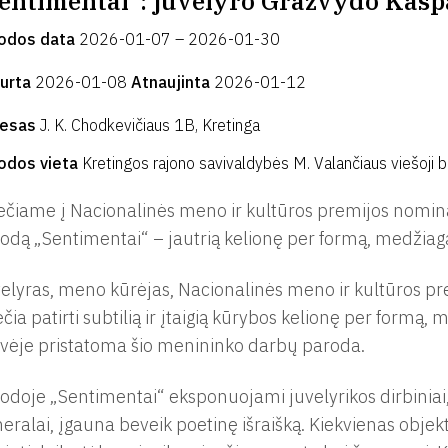
entimentai“: juvelyro Gražvydo Kas
odos data
2026-01-07 – 2026-01-30
urta
2026-01-08
Atnaujinta
2026-01-12
resas
J. K. Chodkevičiaus 1B, Kretinga
odos vieta
Kretingos rajono savivaldybės M. Valančiaus viešoji b
ečiame į Nacionalinės meno ir kultūros premijos nomin
odą „Sentimentai“ – jautrią kelionę per formą, medžiagą
elyras, meno kūrėjas, Nacionalinės meno ir kultūros p
ečia patirti subtilią ir įtaigią kūrybos kelionę per formą
vėje pristatoma šio menininko darbų paroda.
odoje „Sentimentai“ eksponuojami juvelyrikos dirbiniai,
eralai, įgauna beveik poetinę išraišką. Kiekvienas objekta