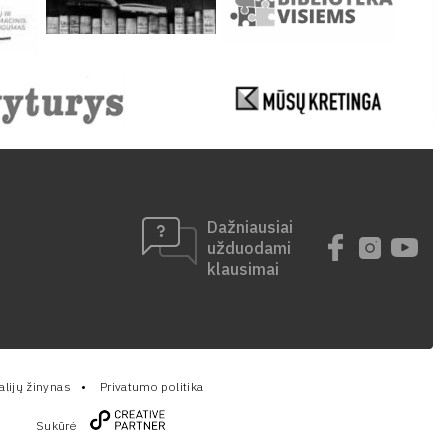
Dažniausiai
užduodami
klausimai
lijų žinynas
Privatumo politika
Sukūrė