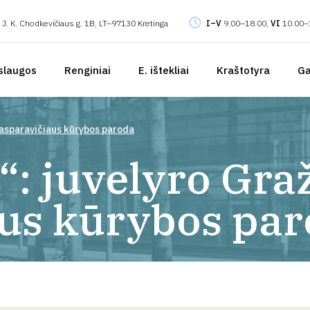
J. K. Chodkevičiaus g. 1B, LT–97130 Kretinga
I–V
9.00–18.00,
VI
10.00–
slaugos
Renginiai
E. ištekliai
Kraštotyra
Ga
Kasparavičiaus kūrybos paroda
“: juvelyro Gr
us kūrybos pa