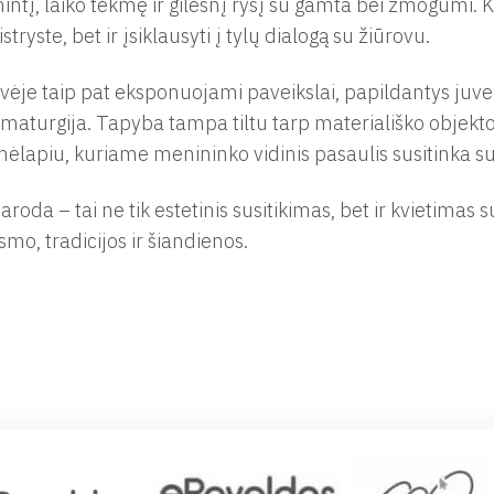
intį, laiko tėkmę ir gilesnį ryšį su gamta bei žmogumi. K
stryste, bet ir įsiklausyti į tylų dialogą su žiūrovu.
vėje taip pat eksponuojami paveikslai, papildantys juvel
maturgija. Tapyba tampa tiltu tarp materiališko objekto
ėlapiu, kuriame menininko vidinis pasaulis susitinka su
paroda – tai ne tik estetinis susitikimas, bet ir kvietimas su
smo, tradicijos ir šiandienos.