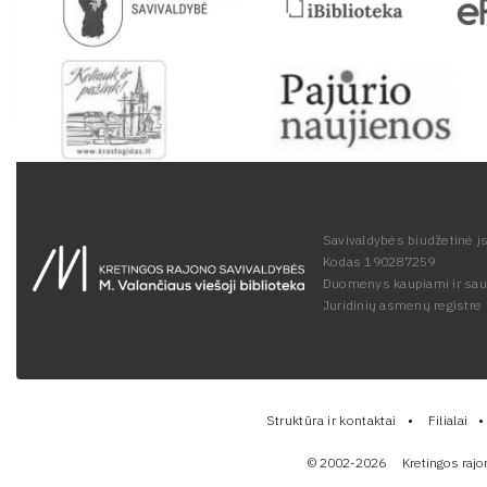
Savivaldybės biudžetinė įs
Kodas 190287259
Duomenys kaupiami ir sa
Juridinių asmenų registre
Struktūra ir kontaktai
Filialai
© 2002-2026
Kretingos rajo