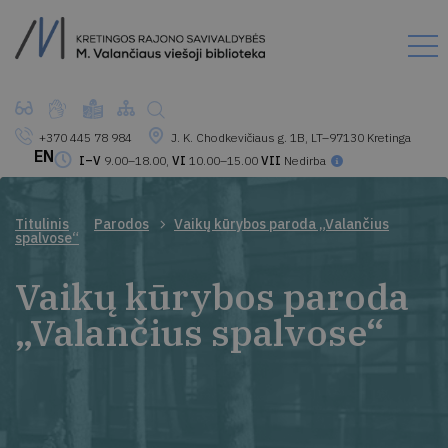
+370 445 78 984
J. K. Chodkevičiaus g. 1B, LT–97130 Kretinga
EN
I–V
9.00–18.00,
VI
10.00–15.00
VII
Nedirba
Titulinis
Parodos
Vaikų kūrybos paroda „Valančius
spalvose“
Vaikų kūrybos paroda
„Valančius spalvose“