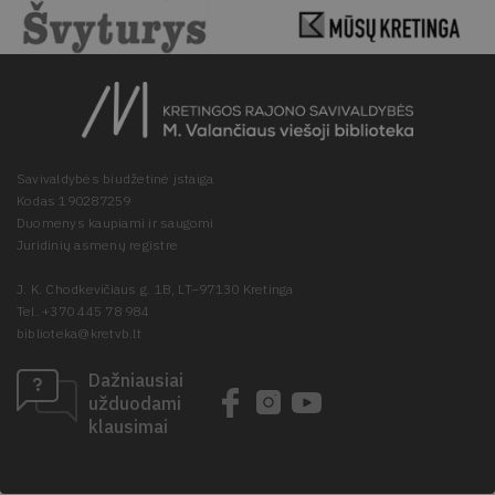
Savivaldybės biudžetinė įstaiga
Kodas 190287259
Duomenys kaupiami ir saugomi
Juridinių asmenų registre
J. K. Chodkevičiaus g. 1B, LT–97130 Kretinga
Tel. +370 445 78 984
biblioteka@kretvb.lt
Dažniausiai
užduodami
klausimai