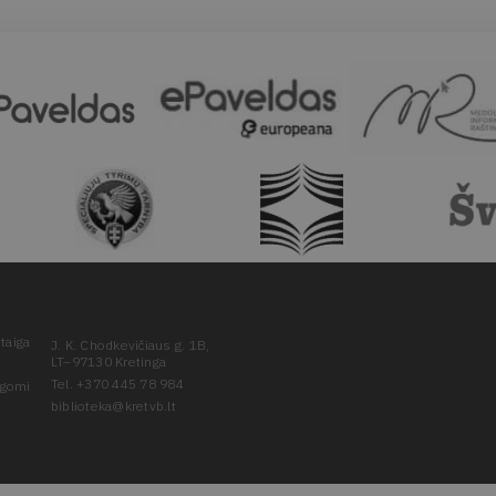
taiga
J. K. Chodkevičiaus g. 1B,
LT–97130 Kretinga
Tel. +370 445 78 984
ugomi
biblioteka@kretvb.lt