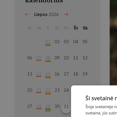
kalendorius
Liepos
2026
Pr
An
Tr
Kt
Pn
Št
Sk
01
02
03
04
05
06
07
08
09
10
11
12
13
14
15
16
17
18
19
20
21
22
23
24
25
26
Ši svetainė
27
28
29
30
31
Šioje svetainėje 
svetaine, jūs sut