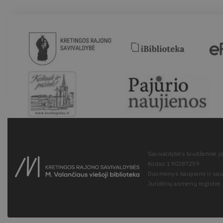
Savivaldybės biudžetinė įs
Kodas 190287259
Duomenys kaupiami ir sa
Juridinių asmenų registre