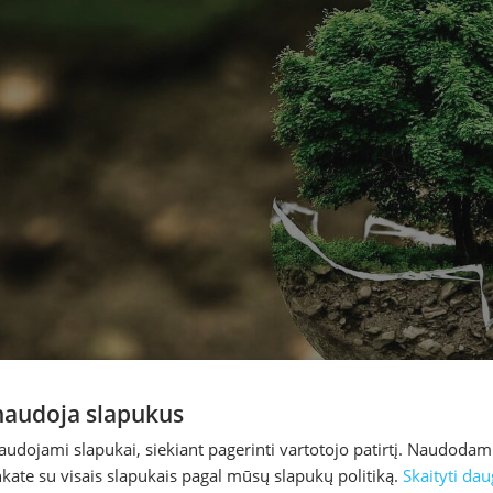
 naudoja slapukus
naudojami slapukai, siekiant pagerinti vartotojo patirtį. Naudoda
inkate su visais slapukais pagal mūsų slapukų politiką.
Skaityti dau