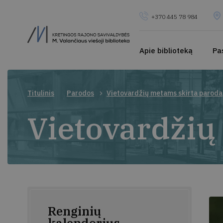
+370 445 78 984
Apie biblioteką
Pa
Titulinis
Parodos
Vietovardžių metams skirta paroda
Vietovardžių
Renginių