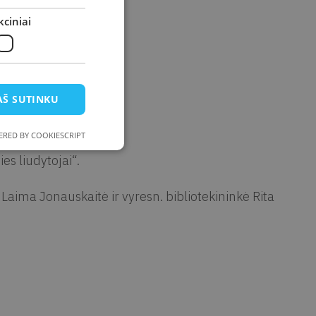
ciniai
AŠ SUTINKU
blioteka, I a. erdvės
RED BY COOKIESCRIPT
es liudytojai“.
Laima Jonauskaitė ir vyresn. bibliotekininkė Rita