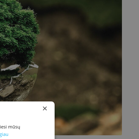
×
miesi mūsų
giau