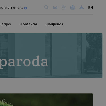
EN
15.00
VII
Nedirba
lerijos
Kontaktai
Naujienos
 paroda