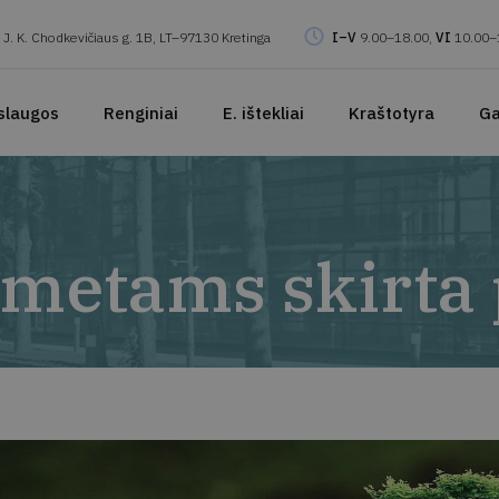
J. K. Chodkevičiaus g. 1B, LT–97130 Kretinga
I–V
9.00–18.00,
VI
10.00–
slaugos
Renginiai
E. ištekliai
Kraštotyra
Ga
 metams skirta