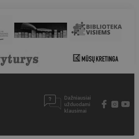
Dažniausiai
užduodami
klausimai