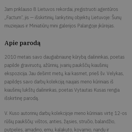
Jam priklauso 8 Lietuvos rekordai, įregistruoti agentūros
„Factum“, jis — išskirtinių, lankytinų objektų Lietuvoje: Šunų
muziejaus ir Miniatiūrų mini galerijos Palangoje
įkūrėjas.
Apie parodą
2010 metais savo daugiabriaunę kūrybą dailininkas, poetas
papildė graviruotų, ažūrinių, įvairių paukščių kiaušinių
ekspozicija.
Jau dešimt metų, kai kasmet, prieš šv. Velykas,
papildęs savo darbų kolekciją naujais meno kūriniais iš
kiaušinių lukštų dailininkas, poetas Vytautas Kusas rengia
išskirtinę parodą.
V. Kuso autorinių darbų kolekcijoje meno kūriniais virtę 12-os
rūšių paukščių: vištos, anties, žąsies, stručio, balandžio,
putpelės, amadino, emu, kalakuto, kovarnio, nandu ir