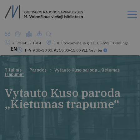
+370 445 78 984
J. K. Chodkevičiaus g. 1B, LT–97130 Kretinga
EN
I–V
9.00–18.00,
VI
10.00–15.00
VII
Nedirba
Titulinis
Parodos
Vytauto Kuso paroda „Kietumas
trapume“
Vytauto Kuso paroda
„Kietumas trapume“