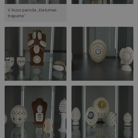
V. Kuso paroda „Kietumas
trapume“