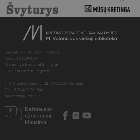
Savivaldybės biudžetinė įstaiga
Kodas 190287259
Duomenys kaupiami ir saugomi
Juridinių asmenų registre
J. K. Chodkevičiaus g. 1B, LT–97130 Kretinga
Tel. +370 445 78 984
biblioteka@kretvb.lt
Dažniausiai
užduodami
klausimai