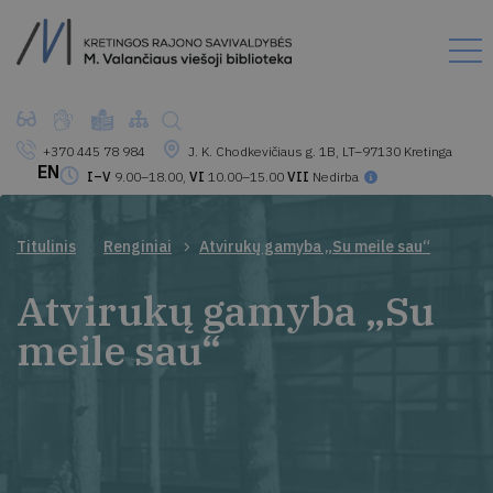
+370 445 78 984
J. K. Chodkevičiaus g. 1B, LT–97130 Kretinga
EN
I–V
9.00–18.00,
VI
10.00–15.00
VII
Nedirba
Titulinis
Renginiai
Atvirukų gamyba „Su meile sau“
Atvirukų gamyba „Su
meile sau“