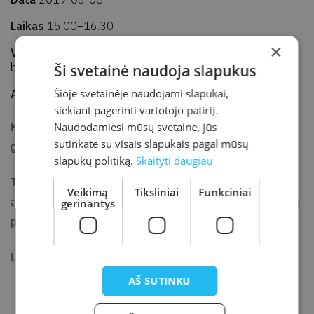
Laikas
15.00–16.30
×
Vieta
Kretingos rajono savivaldybės M. Valančiaus viešoji
biblioteka, Baublių filialas
Ši svetainė naudoja slapukus
Šioje svetainėje naudojami slapukai,
Adresas
Mokyklos g. 21, Baubliai, Kretingos r.
siekiant pagerinti vartotojo patirtį.
Naudodamiesi mūsų svetaine, jūs
Kviečiame į edukacinį užsiėmimą moterims – atvirukų
sutinkate su visais slapukais pagal mūsų
gamyba „Su meile sau“.
slapukų politiką.
Skaityti daugiau
Tarptautinę moters dieną švęsime kartu gamindamos
Veikimą
Tiksliniai
Funkciniai
gerinantys
atvirukus iš džiovintų augalų ir bendraudamos prie arbatos
puodelio.
Laukiame visų Baublių bibliotekos lankytojų!
AŠ SUTINKU