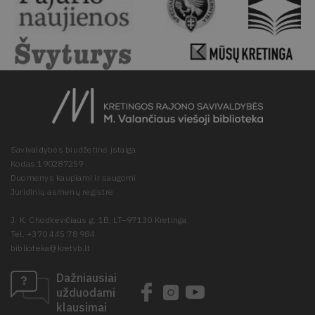
Savivaldybės biudžetinė įstaiga
Kodas 190287259
Duomenys kaupiami ir saugomi
Juridinių asmenų registre
J. K. Chodkevičiaus g. 1B, LT–97130 Kretinga
Tel. +370 445 78 984
biblioteka@kretvb.lt
Dažniausiai
užduodami
klausimai