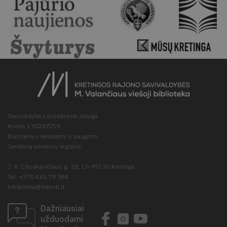
Savivaldybės biudžetinė įstaiga
Kodas 190287259
Duomenys kaupiami ir saugomi
Juridinių asmenų registre
J. K. Chodkevičiaus g. 1B, LT–97130 Kretinga
Tel. +370 445 78 984
biblioteka@kretvb.lt
Dažniausiai
užduodami