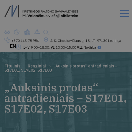
+370 445 78 984
J. K. Chodkevičiaus g. 1B, LT–97130 Kretinga
EN
I–V
9.00–18.00,
VI
10.00–15.00
VII
Nedirba
Titulinis
Renginiai
„Auksinis protas“ antradieniais –
S17E01, S17E02, S17E03
„Auksinis protas“
antradieniais – S17E01,
S17E02, S17E03