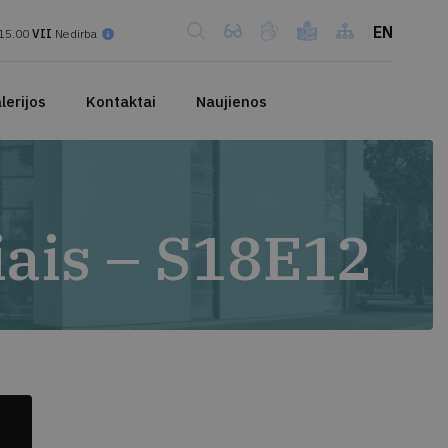
EN
15.00
VII
Nedirba
lerijos
Kontaktai
Naujienos
iais – S18E12