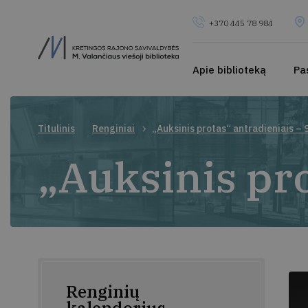
+370 445 78 984
Apie biblioteką
Pa
Titulinis
Renginiai
„Auksinis protas“ antradieniais –
„Auksinis pr
Renginių