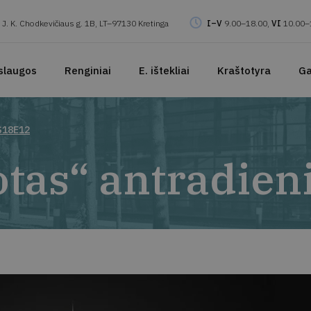
J. K. Chodkevičiaus g. 1B, LT–97130 Kretinga
I–V
9.00–18.00,
VI
10.00–
slaugos
Renginiai
E. ištekliai
Kraštotyra
Ga
 S18E12
otas“ antradien