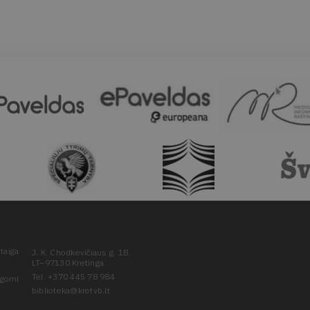
taiga
J. K. Chodkevičiaus g. 1B,
LT–97130 Kretinga
Tel. +370 445 78 984
ugomi
biblioteka@kretvb.lt