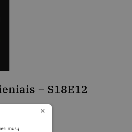
ieniais – S18E12
×
miesi mūsų
I a. erdvės