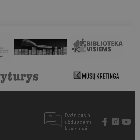
Dažniausiai
užduodami
klausimai