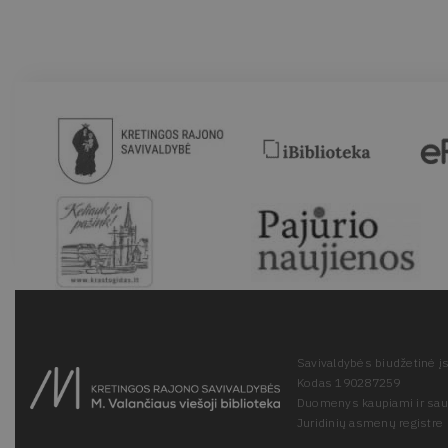
Savivaldybės biudžetinė įs
Kodas 190287259
Duomenys kaupiami ir sa
Juridinių asmenų registre