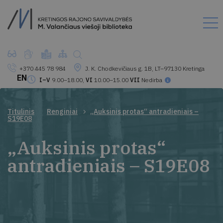
+370 445 78 984
J. K. Chodkevičiaus g. 1B, LT–97130 Kretinga
EN
I–V
9.00–18.00,
VI
10.00–15.00
VII
Nedirba
Titulinis
Renginiai
„Auksinis protas“ antradieniais –
S19E08
„Auksinis protas“
antradieniais – S19E08