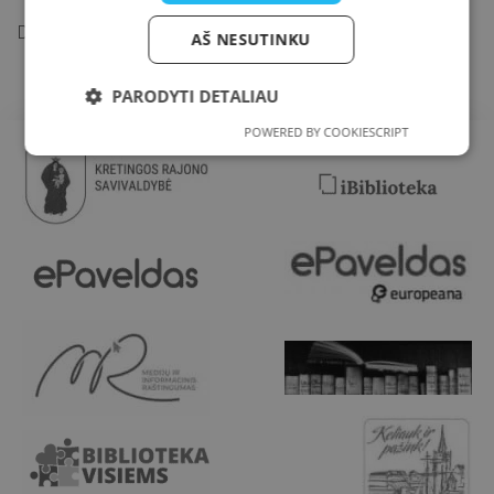
https://www.auksinisprotas.lt/
Daugiau informacijos
.
AŠ NESUTINKU
PARODYTI DETALIAU
POWERED BY COOKIESCRIPT