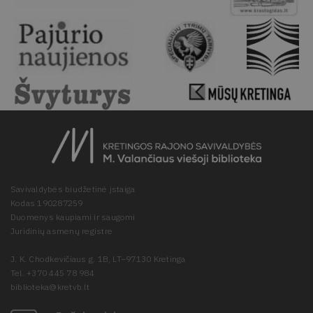
Savivaldybės biudžetinė įstaiga
Kodas 190287259
Duomenys kaupiami ir saugomi
Juridinių asmenų registre
J. K. Chodkevičiaus g. 1B, LT–97130 Kretinga
Tel. +370 445 78 984
biblioteka@kretvb.lt