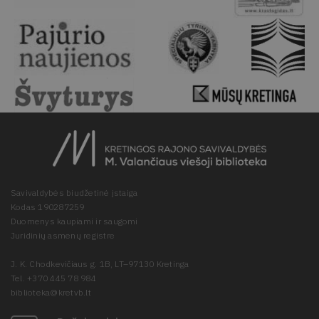
Savivaldybės biudžetinė įstaiga
Kodas 190287259
Duomenys kaupiami ir saugomi
Juridinių asmenų registre
J. K. Chodkevičiaus g. 1B, LT–97130 Kretinga
Tel. +370 445 78 984
biblioteka@kretvb.lt