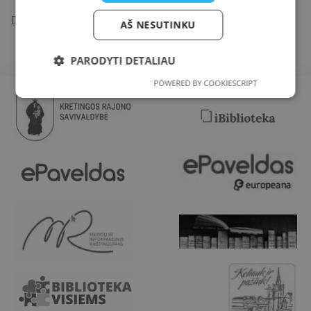
https://www.auksinisprotas.lt/
Daugiau informacijos
.
AŠ NESUTINKU
PARODYTI DETALIAU
POWERED BY COOKIESCRIPT