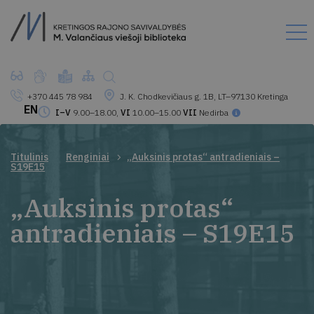
+370 445 78 984
J. K. Chodkevičiaus g. 1B, LT–97130 Kretinga
EN
I–V
9.00–18.00,
VI
10.00–15.00
VII
Nedirba
Titulinis
Renginiai
„Auksinis protas“ antradieniais –
S19E15
„Auksinis protas“
antradieniais – S19E15