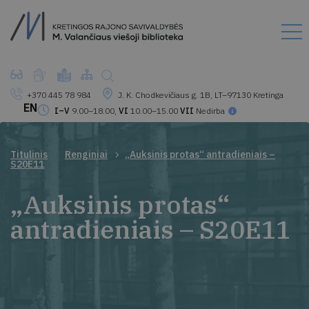
+370 445 78 984
J. K. Chodkevičiaus g. 1B, LT–97130 Kretinga
EN
I–V
9.00–18.00,
VI
10.00–15.00
VII
Nedirba
Titulinis
Renginiai
„Auksinis protas“ antradieniais –
S20E11
„Auksinis protas“
antradieniais – S20E11