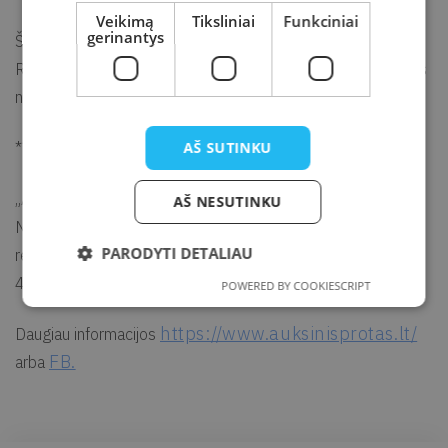
Veikimą
Tiksliniai
Funkciniai
gerinantys
Šio sezono gyvi žaidimai vyks keturiolika savaičių.
Reguliariojo sezono pabaiga – gruodžio 5-oji. Sezono finalas
numatomas gruodžio 9-ąją.
***
AŠ SUTINKU
„Auksinio proto“ žaidimų koordinatorė Kretingoje – Birutė
AŠ NESUTINKU
Naujokaitienė. Informacija ir komandų bei pavienių asmenų
PARODYTI DETALIAU
registracija el. p.
birute.naujokaitiene@kretvb.lt
arba tel. (8
445) 72 131.
POWERED BY COOKIESCRIPT
https://www.auksinisprotas.lt/
Daugiau informacijos
FB.
arba