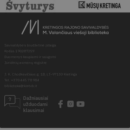
Savivaldybės biudžetinė įstaiga
Kodas 190287259
Duomenys kaupiami ir saugomi
Juridinių asmenų registre
J. K. Chodkevičiaus g. 1B, LT–97130 Kretinga
Tel. +370 445 78 984
biblioteka@kretvb.lt
Dažniausiai
užduodami
klausimai