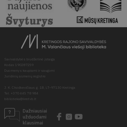
Savivaldybės biudžetinė įstaiga
Kodas 190287259
Duomenys kaupiami ir saugomi
Juridinių asmenų registre
J. K. Chodkevičiaus g. 1B, LT–97130 Kretinga
Tel. +370 445 78 984
biblioteka@kretvb.lt
Dažniausiai
užduodami
klausimai