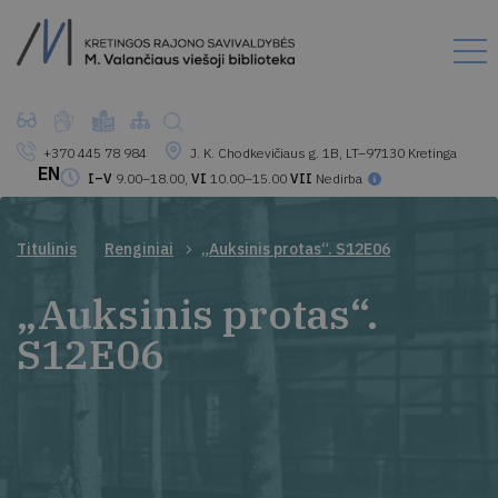
+370 445 78 984
J. K. Chodkevičiaus g. 1B, LT–97130 Kretinga
EN
I–V
9.00–18.00,
VI
10.00–15.00
VII
Nedirba
Titulinis
Renginiai
„Auksinis protas“. S12E06
„Auksinis protas“.
S12E06