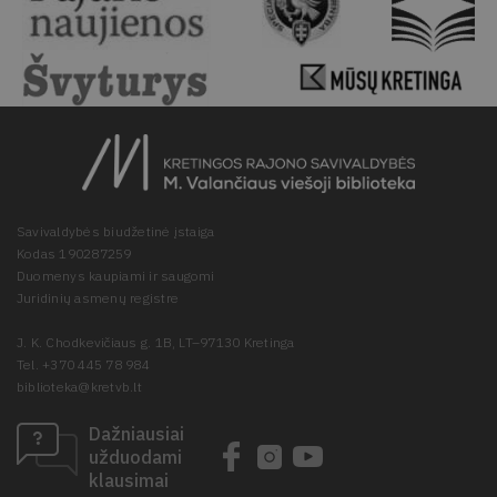
Savivaldybės biudžetinė įstaiga
Kodas 190287259
Duomenys kaupiami ir saugomi
Juridinių asmenų registre
J. K. Chodkevičiaus g. 1B, LT–97130 Kretinga
Tel. +370 445 78 984
biblioteka@kretvb.lt
Dažniausiai
užduodami
klausimai