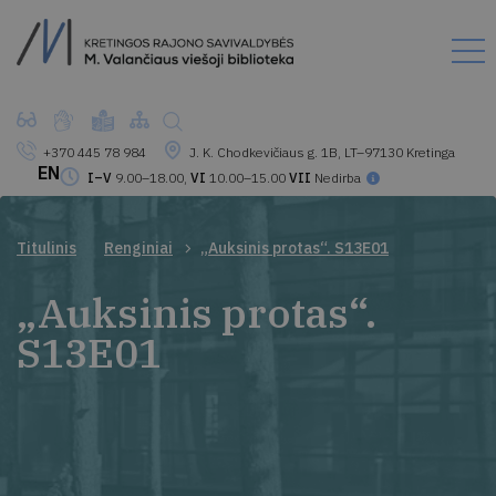
+370 445 78 984
J. K. Chodkevičiaus g. 1B, LT–97130 Kretinga
EN
I–V
9.00–18.00,
VI
10.00–15.00
VII
Nedirba
Titulinis
Renginiai
„Auksinis protas“. S13E01
„Auksinis protas“.
S13E01