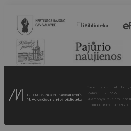
Savivaldybės biudžetinė įs
Kodas 190287259
Duomenys kaupiami ir sa
Juridinių asmenų registre