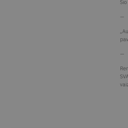
Šio
—
„Au
pav
—
Ren
SVA
vai