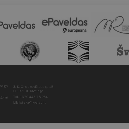
taiga
J. K. Chodkevičiaus g. 1B,
LT–97130 Kretinga
Tel. +370 445 78 984
ugomi
biblioteka@kretvb.lt