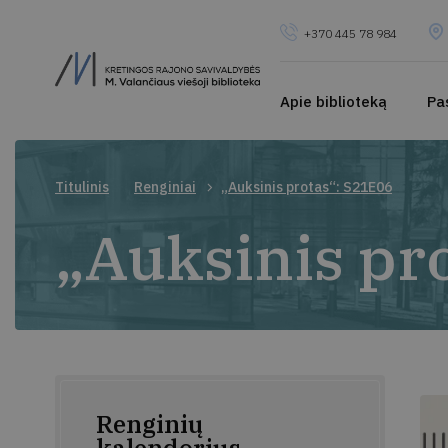
+370 445 78 984
Apie biblioteką
Pa
Titulinis
Renginiai
„Auksinis protas“: S21E06
„Auksinis pr
Renginių