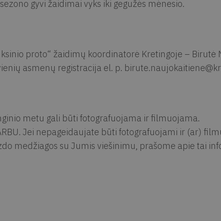
 sezono gyvi žaidimai vyks iki gegužės mėnesio.
ksinio proto“ žaidimų koordinatorė Kretingoje – Birutė
ienių asmenų registracija el. p.
birute.naujokaitiene@kr
ginio metu gali būti fotografuojama ir filmuojama.
RBU. Jei nepageidaujate būti fotografuojami ir (ar) fil
zdo medžiagos su Jumis viešinimu, prašome apie tai info