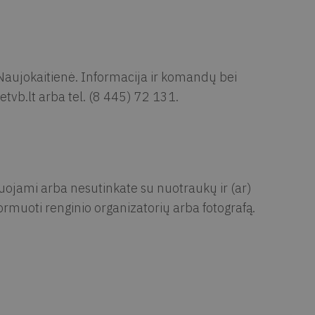
 Naujokaitienė. Informacija ir komandų bei
etvb.lt
arba tel. (8 445) 72 131.
muojami arba nesutinkate su nuotraukų ir (ar)
rmuoti renginio organizatorių arba fotografą.