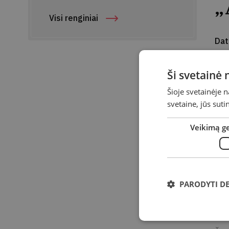
„
Visi renginiai
Da
Lai
Ši svetainė
Vie
Šioje svetainėje 
Ad
svetaine, jūs sut
Kvi
Veikimą g
gyv
val.
„Au
PARODYTI D
– n
ko