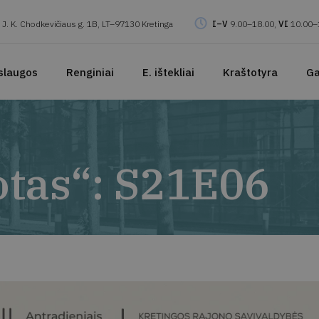
J. K. Chodkevičiaus g. 1B, LT–97130 Kretinga
I–V
9.00–18.00,
VI
10.00–
slaugos
Renginiai
E. ištekliai
Kraštotyra
Ga
otas“: S21E06