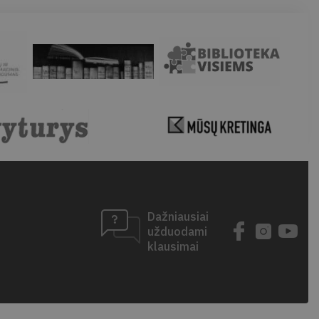
Dažniausiai
užduodami
klausimai