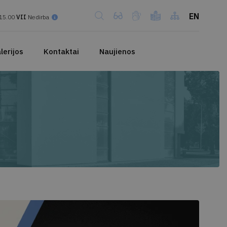
EN
15.00
VII
Nedirba
lerijos
Kontaktai
Naujienos