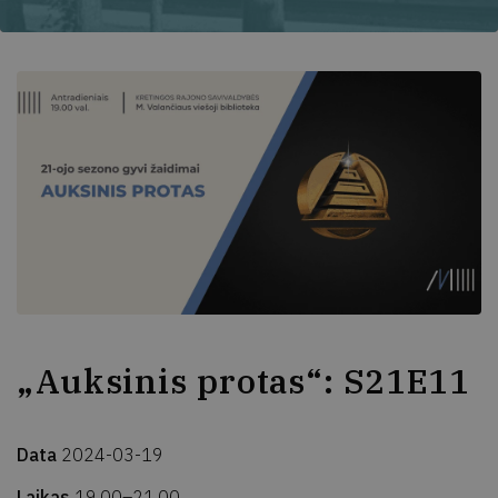
„Auksinis protas“: S21E11
Data
2024-03-19
Laikas
19.00–21.00