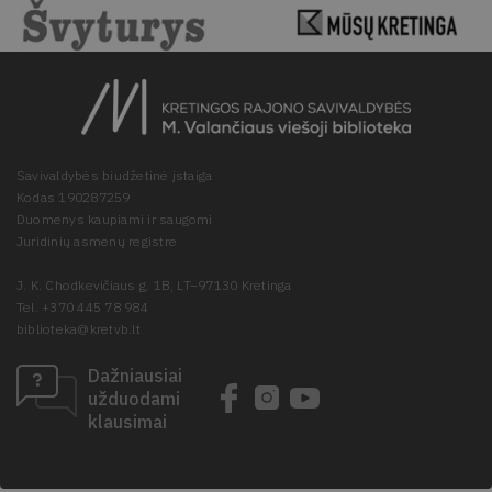
Savivaldybės biudžetinė įstaiga
Kodas 190287259
Duomenys kaupiami ir saugomi
Juridinių asmenų registre
J. K. Chodkevičiaus g. 1B, LT–97130 Kretinga
Tel. +370 445 78 984
biblioteka@kretvb.lt
Dažniausiai
užduodami
klausimai