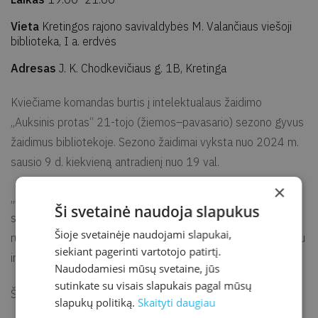
Vieta
Kretingos rajono savivaldybės M. Valančiaus viešoji
biblioteka, I a. erdvės
Adresas
J. K. Chodkevičiaus g. 1B, Kretinga
Kviečiame komandas burtis į intelektualaus žaidimo
„Auksinis protas“ 21-tojo (žiemos–pavasario) sezono gyvus
žaidimus bibliotekoje. Sezono žaidimai vyksta nuo 2024 m.
sausio 9 d. kiekvieną antradienį nuo 19 val.
×
„Auksinis protas“ gyvi žaidimai sezonais: žiemos–pavasario
Ši svetainė naudoja slapukus
sezonas vyksta nuo sausio iki gegužės, o rudens – nuo
Šioje svetainėje naudojami slapukai,
rugsėjo iki gruodžio. Prisijungti galima bet kurio sezono metu
siekiant pagerinti vartotojo patirtį.
ir žaisti galite tiek, kiek norisi jūsų komandai.
Naudodamiesi mūsų svetaine, jūs
sutinkate su visais slapukais pagal mūsų
Šio sezono gyvi žaidimai vyks iki gegužės mėnesio.
slapukų politiką.
Skaityti daugiau