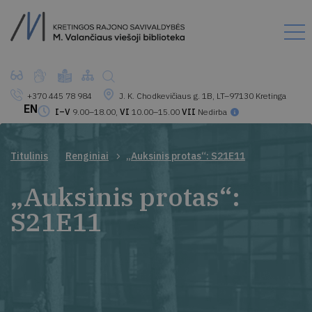
+370 445 78 984
J. K. Chodkevičiaus g. 1B, LT–97130 Kretinga
EN
I–V
9.00–18.00,
VI
10.00–15.00
VII
Nedirba
Titulinis
Renginiai
„Auksinis protas“: S21E11
„Auksinis protas“:
S21E11