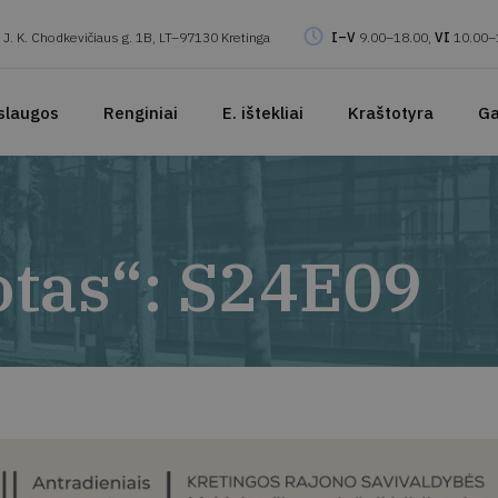
J. K. Chodkevičiaus g. 1B, LT–97130 Kretinga
I–V
9.00–18.00,
VI
10.00–
slaugos
Renginiai
E. ištekliai
Kraštotyra
Ga
otas“: S24E09