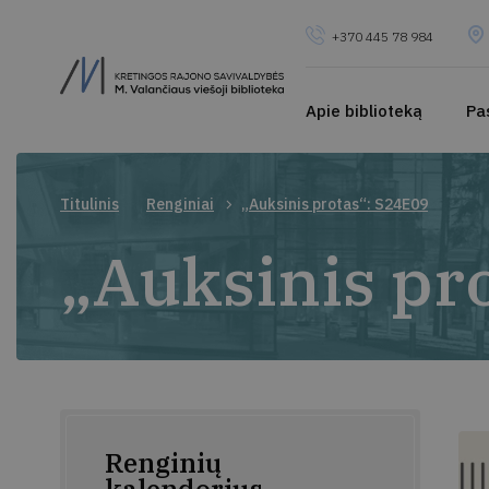
+370 445 78 984
Apie biblioteką
Pa
Titulinis
Renginiai
„Auksinis protas“: S24E09
„Auksinis pr
Renginių