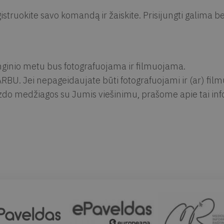
istruokite savo komandą ir žaiskite. Prisijungti galima b
ginio metu bus fotografuojama ir filmuojama.
RBU. Jei nepageidaujate būti fotografuojami ir (ar) fil
zdo medžiagos su Jumis viešinimu, prašome apie tai info