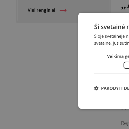
„
Visi renginiai
Da
Ši svetainė
Lai
Šioje svetainėje 
svetaine, jūs sut
Vie
Ad
Veikimą g
Nuo
pro
PARODYTI D
Jei
gyv
sur
Reg