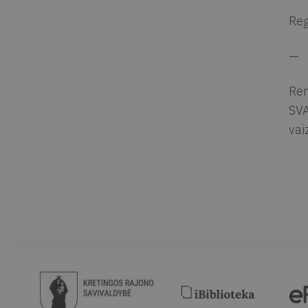
Reg
—
Ren
SVA
vai