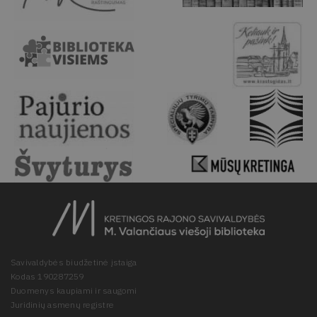
Savivaldybės biudžetinė įstaiga
Kodas 190287259
Duomenys kaupiami ir saugomi
Juridinių asmenų registre