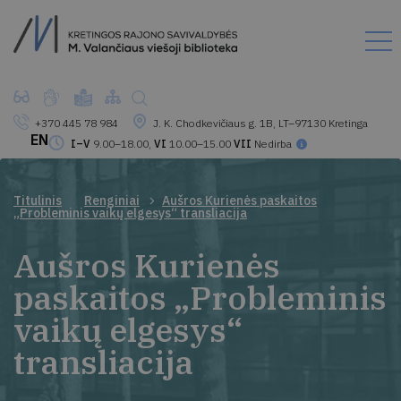
+370 445 78 984
J. K. Chodkevičiaus g. 1B, LT–97130 Kretinga
EN
I–V
9.00–18.00,
VI
10.00–15.00
VII
Nedirba
Titulinis
Renginiai
Aušros Kurienės paskaitos
„Probleminis vaikų elgesys“ transliacija
Aušros Kurienės
paskaitos „Probleminis
vaikų elgesys“
transliacija