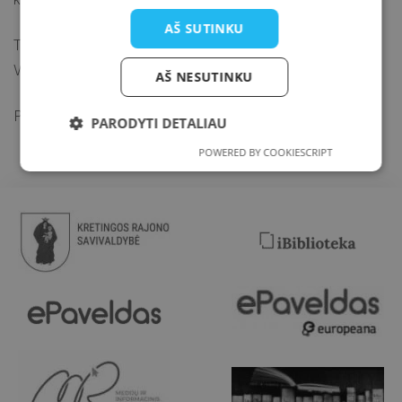
AŠ SUTINKU
Transliacija bus vykdoma Kretingos rajono savivaldybės M.
FACEBOOK puslapyje
Valančiaus viešosios bibliotekos
.
AŠ NESUTINKU
Paskaita nemokama, registruotis nereikia!
PARODYTI DETALIAU
POWERED BY COOKIESCRIPT