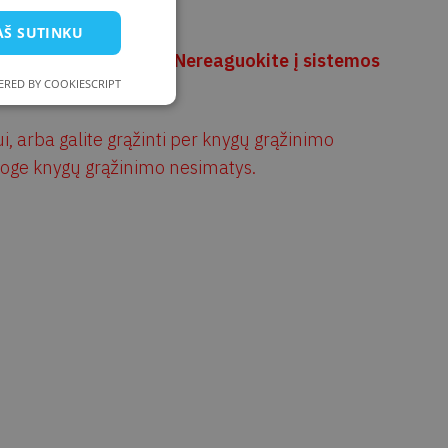
AŠ SUTINKU
ikotarpiu nebus imami! Nereaguokite į sistemos
RED BY COOKIESCRIPT
ui, arba galite grąžinti per knygų grąžinimo
taloge knygų grąžinimo nesimatys.