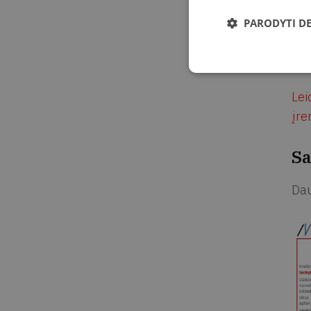
apt
PARODYTI D
Del
si
Lei
įre
Sa
Dau