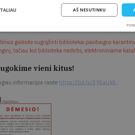
arnavimą bei dalies paslaugų teikimą.
ETALIAU
AŠ NESUTINKU
spinigiai už laiku negrąžintus leidinius karantino la
POWE
unčiamus pranešimus!
dinius galėsite sugrąžinti bibliotekai pasibaigus karantin
nginį, tačiau kol biblioteka nedirbs, elektroniniame ka
ugokime vieni kitus!
giau informacijos rasite
https://bit.ly/39SaUkk.