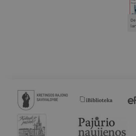
Dė
la