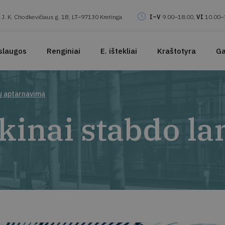
J. K. Chodkevičiaus g. 1B, LT–97130 Kretinga
I–V
9.00–18.00,
VI
10.00–
slaugos
Renginiai
E. ištekliai
Kraštotyra
Ga
jų aptarnavimą
ikinai stabdo l