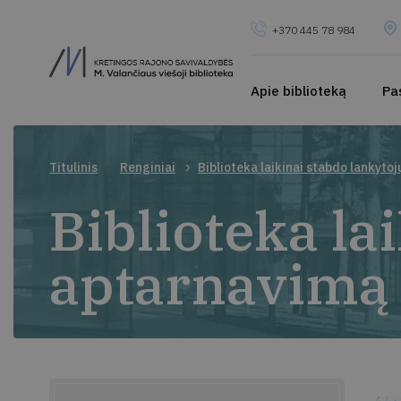
+370 445 78 984
Apie biblioteką
Pa
Titulinis
Renginiai
Biblioteka laikinai stabdo lankyto
Biblioteka la
aptarnavimą