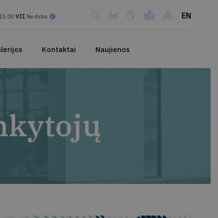
EN
15.00
VII
Nedirba
lerijos
Kontaktai
Naujienos
ankytojų