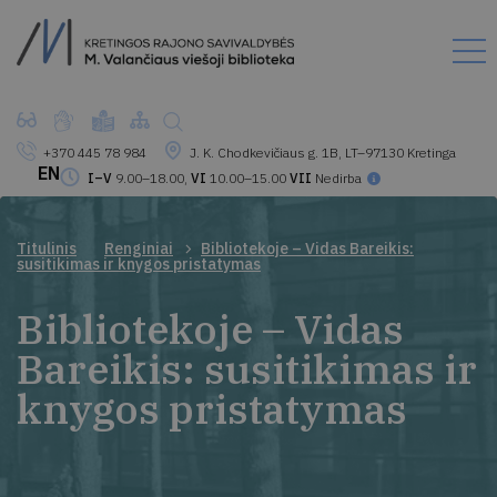
+370 445 78 984
J. K. Chodkevičiaus g. 1B, LT–97130 Kretinga
EN
I–V
9.00–18.00,
VI
10.00–15.00
VII
Nedirba
Titulinis
Renginiai
Bibliotekoje – Vidas Bareikis:
susitikimas ir knygos pristatymas
Bibliotekoje – Vidas
Bareikis: susitikimas ir
knygos pristatymas