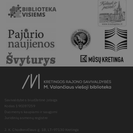
Savivaldybės biudžetinė įstaiga
Kodas 190287259
Duomenys kaupiami ir saugomi
Juridinių asmenų registre
J. K. Chodkevičiaus g. 1B, LT–97130 Kretinga