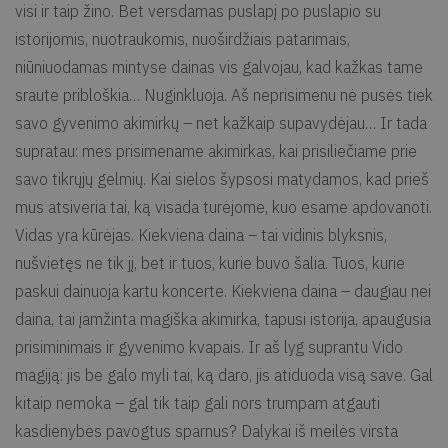
visi ir taip žino. Bet versdamas puslapį po puslapio su
istorijomis, nuotraukomis, nuoširdžiais patarimais,
niūniuodamas mintyse dainas vis galvojau, kad kažkas tame
sraute pribloškia… Nuginkluoja. Aš neprisimenu nė pusės tiek
savo gyvenimo akimirkų – net kažkaip supavydėjau… Ir tada
supratau: mes prisimename akimirkas, kai prisiliečiame prie
savo tikrųjų gelmių. Kai sielos šypsosi matydamos, kad prieš
mus atsiveria tai, ką visada turėjome, kuo esame apdovanoti.
Vidas yra kūrėjas. Kiekviena daina – tai vidinis blyksnis,
nušvietęs ne tik jį, bet ir tuos, kurie buvo šalia. Tuos, kurie
paskui dainuoja kartu koncerte. Kiekviena daina – daugiau nei
daina, tai įamžinta magiška akimirka, tapusi istorija, apaugusia
prisiminimais ir gyvenimo kvapais. Ir aš lyg suprantu Vido
magiją: jis be galo myli tai, ką daro, jis atiduoda visą save. Gal
kitaip nemoka – gal tik taip gali nors trumpam atgauti
kasdienybės pavogtus sparnus? Dalykai iš meilės virsta