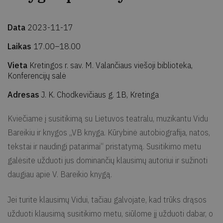
Data
2023-11-17
Laikas
17.00–18.00
Vieta
Kretingos r. sav. M. Valančiaus viešoji biblioteka,
Konferencijų salė
Adresas
J. K. Chodkevičiaus g. 1B, Kretinga
Kviečiame į susitikimą su Lietuvos teatralu, muzikantu Vidu
Bareikiu ir knygos „VB knyga. Kūrybinė autobiografija, natos,
tekstai ir naudingi patarimai“ pristatymą. Susitikimo metu
galėsite užduoti jus dominančių klausimų autoriui ir sužinoti
daugiau apie V. Bareikio knygą.
Jei turite klausimų Vidui, tačiau galvojate, kad trūks drąsos
užduoti klausimą susitikimo metu, siūlome jį užduoti dabar, o