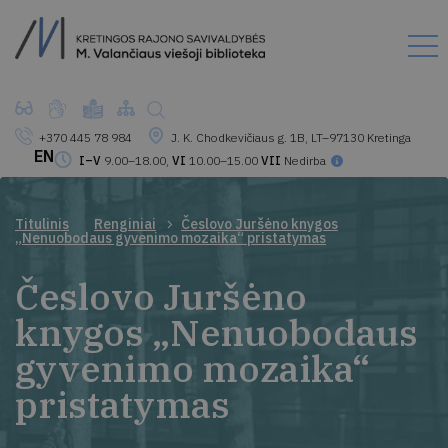
+370 445 78 984
J. K. Chodkevičiaus g. 1B, LT–97130 Kretinga
EN
I–V
9.00–18.00,
VI
10.00–15.00
VII
Nedirba
Titulinis
Renginiai
Česlovo Juršėno knygos
„Nenuobodaus gyvenimo mozaika“ pristatymas
Česlovo Juršėno
knygos „Nenuobodaus
gyvenimo mozaika“
pristatymas