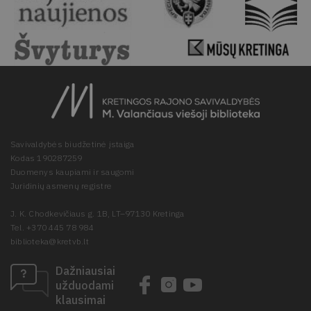
Savivaldybės biudžetinė įstaiga
Kodas 190287259
Duomenys kaupiami ir saugomi
Juridinių asmenų registre
J. K. Chodkevičiaus g. 1B, LT–97130 Kretinga
Tel. +370 445 78 984
biblioteka@kretvb.lt
Dažniausiai
užduodami
klausimai