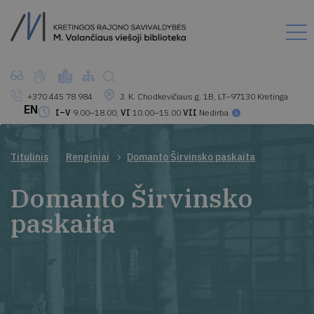
+370 445 78 984
J. K. Chodkevičiaus g. 1B, LT–97130 Kretinga
EN
I–V
9.00–18.00,
VI
10.00–15.00
VII
Nedirba
Titulinis
Renginiai
Domanto Širvinsko paskaita
Domanto Širvinsko
paskaita