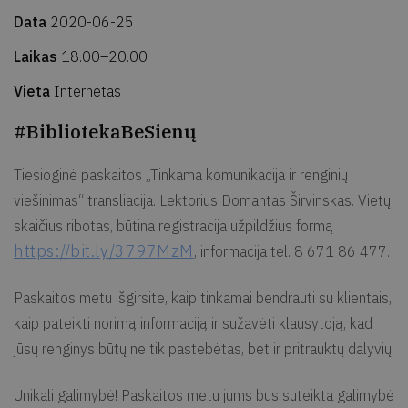
Data
2020-06-25
Laikas
18.00–20.00
Vieta
Internetas
#BibliotekaBeSienų
Tiesioginė paskaitos „Tinkama komunikacija ir renginių
viešinimas“ transliacija. Lektorius Domantas Širvinskas. Vietų
skaičius ribotas, būtina registracija užpildžius formą
https://bit.ly/3797MzM
, informacija tel. 8 671 86 477.
Paskaitos metu išgirsite, kaip tinkamai bendrauti su klientais,
kaip pateikti norimą informaciją ir sužavėti klausytoją, kad
jūsų renginys būtų ne tik pastebėtas, bet ir pritrauktų dalyvių.
Unikali galimybė! Paskaitos metu jums bus suteikta galimybė