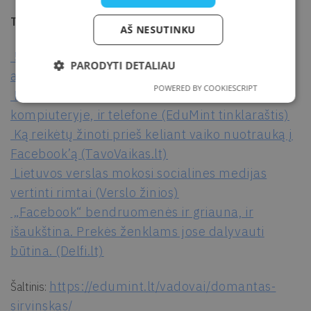
Tekstai:
AŠ NESUTINKU
5 gebėjimai, būtini socialinių tinklų
PARODYTI DETALIAU
administratoriui (Delfi.lt)
POWERED BY COOKIESCRIPT
Kaip sukurti cover picture, gerai atrodantį ir
kompiuteryje, ir telefone (EduMint tinklaraštis)
Ką reikėtų žinoti prieš keliant vaiko nuotrauką į
Facebook’ą (TavoVaikas.lt)
Lietuvos verslas mokosi socialines medijas
vertinti rimtai (Verslo žinios)
„Facebook“ bendruomenės ir griauna, ir
išaukština. Prekės ženklams jose dalyvauti
būtina. (Delfi.lt)
https://edumint.lt/vadovai/domantas-
Šaltinis:
sirvinskas/