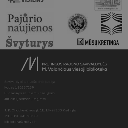
Savivaldybės biudžetinė įstaiga
Kodas 190287259
Duomenys kaupiami ir saugomi
Juridinių asmenų registre
J. K. Chodkevičiaus g. 1B, LT–97130 Kretinga
Tel. +370 445 78 984
biblioteka@kretvb.lt