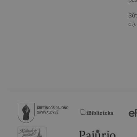
Būt
d.).