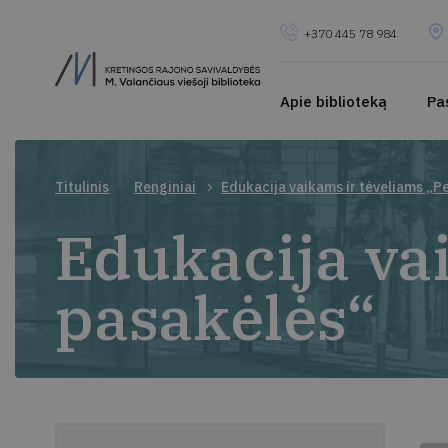
+370 445 78 984
Apie biblioteką
Pa
Titulinis
Renginiai
Edukacija vaikams ir tėveliams „P
Edukacija vai
pasakėlės“