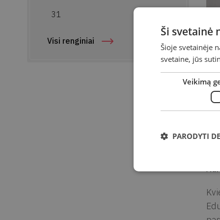
31
Ši svetainė
E
Visi renginiai
Šioje svetainėje 
svetaine, jūs sut
„
Veikimą g
Suk
Da
Lai
PARODYTI D
Vie
Ad
Kvi
Edu
pas