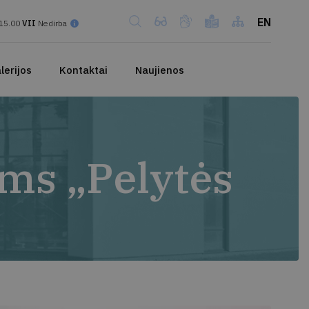
EN
15.00
VII
Nedirba
lerijos
Kontaktai
Naujienos
ams „Pelytės