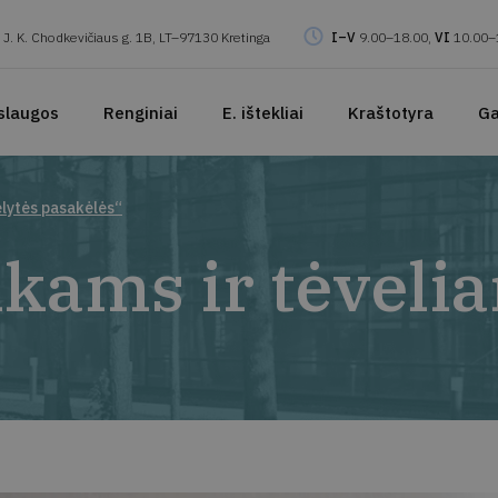
J. K. Chodkevičiaus g. 1B, LT–97130 Kretinga
I–V
9.00–18.00,
VI
10.00–
slaugos
Renginiai
E. ištekliai
Kraštotyra
Ga
elytės pasakėlės“
kams ir tėveli