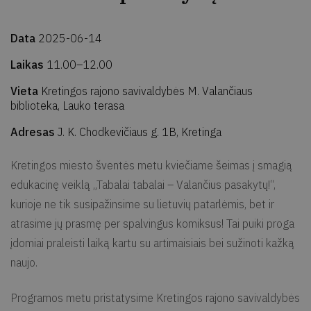
Data
2025-06-14
Laikas
11.00–12.00
Vieta
Kretingos rajono savivaldybės M. Valančiaus
biblioteka, Lauko terasa
Adresas
J. K. Chodkevičiaus g. 1B, Kretinga
Kretingos miesto šventės metu kviečiame šeimas į smagią
edukacinę veiklą „Tabalai tabalai – Valančius pasakytų!“,
kurioje ne tik susipažinsime su lietuvių patarlėmis, bet ir
atrasime jų prasmę per spalvingus komiksus! Tai puiki proga
įdomiai praleisti laiką kartu su artimaisiais bei sužinoti kažką
naujo.
Programos metu pristatysime Kretingos rajono savivaldybės