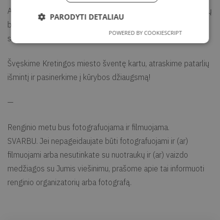
Ateikite kurti, mokytis ir smagiai praleisti laiką! Laukiame jūsų
PARODYTI DETALIAU
bibliotekos lauko erdvėje (esant nepalankioms oro
POWERED BY COOKIESCRIPT
sąlygoms renginys vyks bibliotekoje).
Švęskime Kretingos miesto šventę kartu, atraskime patarlių
išmintį ir pasinerkime į kūrybos džiaugsmą!
—
Renginio metu bus fotografuojama ir filmuojama.
SVARBU. Jei nepageidaujate būti fotografuojami ir (ar)
filmuojami arba nesutinkate su nuotraukų ir (ar) vaizdo
medžiagos su Jumis viešinimu, prašome apie tai informuoti
renginio organizatorių arba fotografą.