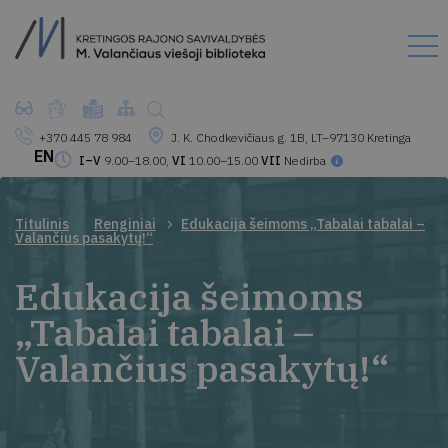
+370 445 78 984
J. K. Chodkevičiaus g. 1B, LT–97130 Kretinga
EN
I–V
9.00–18.00,
VI
10.00–15.00
VII
Nedirba
Titulinis
Renginiai
Edukacija šeimoms „Tabalai tabalai –
Valančius pasakytų!“
Edukacija šeimoms
„Tabalai tabalai –
Valančius pasakytų!“