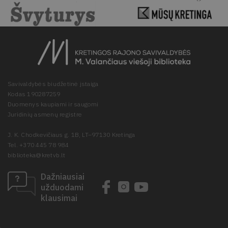
Savivaldybės biudžetinė įstaiga
Kodas 190287259
Duomenys kaupiami ir saugomi
Juridinių asmenų registre
J. K. Chodkevičiaus g. 1B, LT–97130 Kretinga
Tel. +370 445 78 984
biblioteka@kretvb.lt
Dažniausiai
užduodami
klausimai