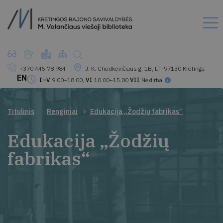
+370 445 78 984
J. K. Chodkevičiaus g. 1B, LT–97130 Kretinga
EN
I–V
9.00–18.00,
VI
10.00–15.00
VII
Nedirba
Titulinis
Renginiai
Edukacija „Žodžių fabrikas“
Edukacija „Žodžių
fabrikas“