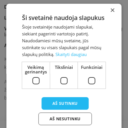
Data
2021-11-15
×
Ši svetainė naudoja slapukus
Laikas
12.20–13.20
Šioje svetainėje naudojami slapukai,
Vieta
Kretingos r. sav. M. Valančiaus viešoji biblioteka, Vaikų
siekiant pagerinti vartotojo patirtį.
literatūros centras
Naudodamiesi mūsų svetaine, jūs
Adresas
J. K. Chodkevičiaus g. 1B, Kretinga
sutinkate su visais slapukais pagal mūsų
slapukų politiką.
Skaityti daugiau
Kviečiame vaikus į edukaciją „Žodžių fabrikas“, – pateksite į
Veikimą
Tiksliniai
Funkciniai
keistą šalį, kur žmonės nekalba, nes žodžiai brangūs.
gerinantys
Ar pavyks jums įminti Agnes de Lestrades knygos „Didysis
žodžių fabrikas“ mįslę – nusipirkti ir ištarti pačius
brangiausius žodžius?
AŠ SUTINKU
AŠ NESUTINKU