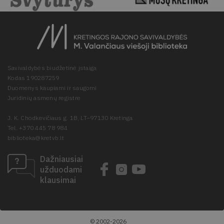
Savivaldybės biudžetinė įstaiga
Kodas 190287259
Duomenys kaupiami ir saugomi
Juridinių asmenų registre
J. K. Chodkevičiaus g. 1B, LT–97130 Kretinga
Tel. +370 445 78 984
biblioteka@kretvb.lt
Dažniausiai
užduodami
klausimai
© 2002-2026