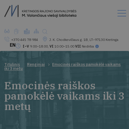
+370 445 78 984
J. K. Chodkevičiaus g. 1B, LT–97130 Kretinga
EN
I–V
9.00–18.00,
VI
10.00–15.00
VII
Nedirba
Titulinis
Renginiai
Emocinės raiškos pamokėlė vaikams
iki 3 metų
Emocinės raiškos
pamokėlė vaikams iki 3
metų