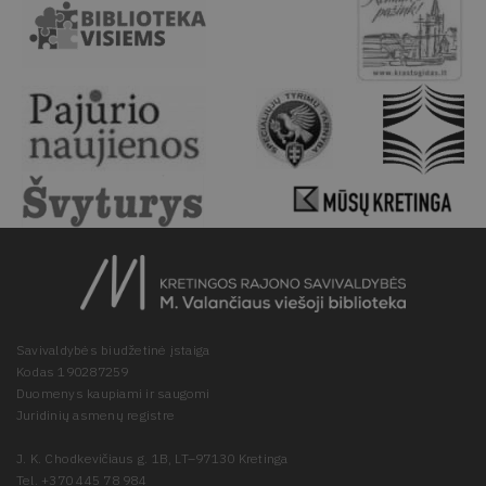
Savivaldybės biudžetinė įstaiga
Kodas 190287259
Duomenys kaupiami ir saugomi
Juridinių asmenų registre
J. K. Chodkevičiaus g. 1B, LT–97130 Kretinga
Tel. +370 445 78 984