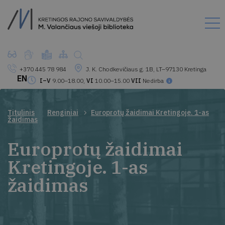
+370 445 78 984
J. K. Chodkevičiaus g. 1B, LT–97130 Kretinga
EN
I–V
9.00–18.00,
VI
10.00–15.00
VII
Nedirba
Titulinis
Renginiai
Europrotų žaidimai Kretingoje. 1-as
žaidimas
Europrotų žaidimai
Kretingoje. 1-as
žaidimas