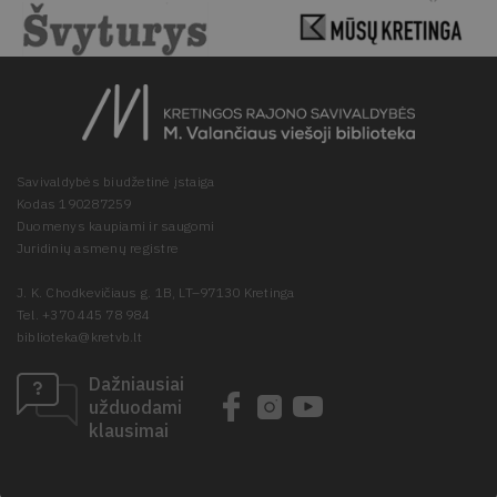
Savivaldybės biudžetinė įstaiga
Kodas 190287259
Duomenys kaupiami ir saugomi
Juridinių asmenų registre
J. K. Chodkevičiaus g. 1B, LT–97130 Kretinga
Tel. +370 445 78 984
biblioteka@kretvb.lt
Dažniausiai
užduodami
klausimai