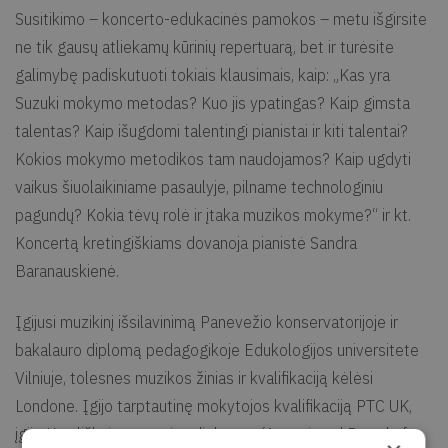
Susitikimo – koncerto-edukacinės pamokos – metu išgirsite
ne tik gausų atliekamų kūrinių repertuarą, bet ir turėsite
galimybę padiskutuoti tokiais klausimais, kaip: „Kas yra
Suzuki mokymo metodas? Kuo jis ypatingas? Kaip gimsta
talentas? Kaip išugdomi talentingi pianistai ir kiti talentai?
Kokios mokymo metodikos tam naudojamos? Kaip ugdyti
vaikus šiuolaikiniame pasaulyje, pilname technologiniu
pagundų? Kokia tėvų rolė ir įtaka muzikos mokyme?“ ir kt.
Koncertą kretingiškiams dovanoja pianistė Sandra
Baranauskienė.
Įgijusi muzikinį išsilavinimą Panevežio konservatorijoje ir
bakalauro diplomą pedagogikoje Edukologijos universitete
Vilniuje, tolesnes muzikos žinias ir kvalifikaciją kėlėsi
Londone. Įgijo tarptautinę mokytojos kvalifikaciją PTC UK,
įgijo Karališkųjų egzaminų diplomus (Associated Board of