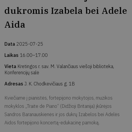
dukromis Izabela bei Adele
Aida
Data
2025-07-25
Laikas
16.00–17.00
Vieta
Kretingos r. sav. M. Valančiaus viešoji biblioteka,
Konferencijų salė
Adresas
J. K. Chodkevičiaus g. 1B
Kviečiame į pianistės, fortepijono mokytojos, muzikos
mokyklos „Traite de Piano“ (Didžioji Britanija) įkūrėjos
Sandros Baranauskienės ir jos dukrų Izabelos bei Adelės
Aidos fortepijono koncertą-edukacinę pamoką.