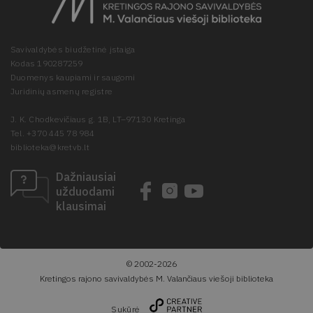
Savivaldybės biudžetinė įstaiga
Kodas 190287259
Duomenys kaupiami ir saugomi
Juridinių asmenų registre
J. K. Chodkevičiaus g. 1B, LT–97130 Kretinga
Tel. +370 445 78 984
biblioteka@kretvb.lt
Dažniausiai
užduodami
klausimai
© 2002-2026
Kretingos rajono savivaldybės M. Valančiaus viešoji biblioteka
Sukūrė