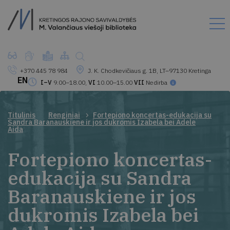
+370 445 78 984
J. K. Chodkevičiaus g. 1B, LT–97130 Kretinga
EN
I–V
9.00–18.00,
VI
10.00–15.00
VII
Nedirba
Titulinis
Renginiai
Fortepiono koncertas-edukacija su
Sandra Baranauskiene ir jos dukromis Izabela bei Adele
Aida
Fortepiono koncertas-
edukacija su Sandra
Baranauskiene ir jos
dukromis Izabela bei