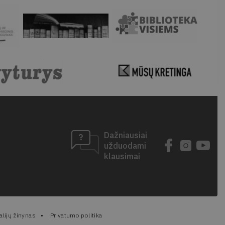
Dažniausiai
užduodami
klausimai
lijų žinynas
Privatumo politika