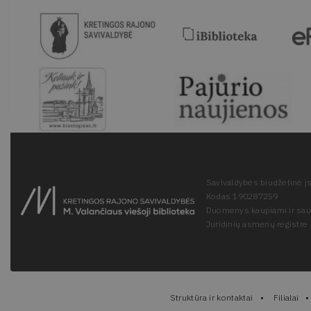
Savivaldybės biudžetinė įs
Kodas 190287259
Duomenys kaupiami ir sa
Juridinių asmenų registre
Struktūra ir kontaktai
Filialai