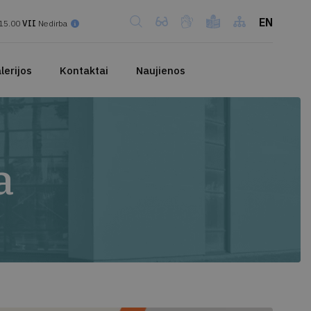
EN
15.00
VII
Nedirba
lerijos
Kontaktai
Naujienos
a