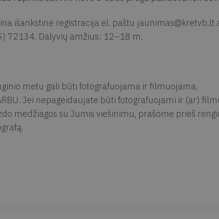
ina išankstinė registracija el. paštu
jaunimas@kretvb.lt
a
) 72134. Dalyvių amžius: 12–18 m.
ginio metu gali būti fotografuojama ir filmuojama.
RBU. Jei nepageidaujate būti fotografuojami ir (ar) fil
zdo medžiagos su Jumis viešinimu, prašome prieš renginį
ografą.