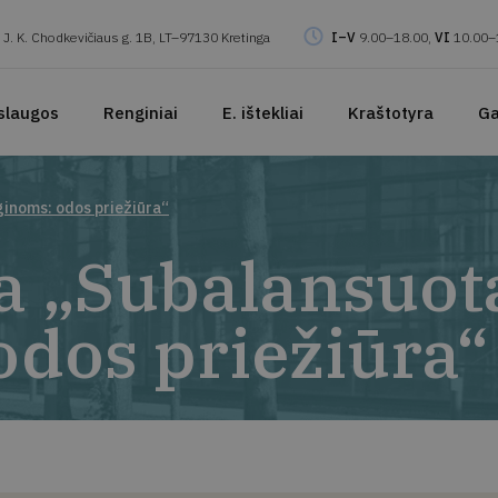
J. K. Chodkevičiaus g. 1B, LT–97130 Kretinga
I–V
9.00–18.00,
VI
10.00–
slaugos
Renginiai
E. ištekliai
Kraštotyra
Ga
ginoms: odos priežiūra“
ja „Subalansuot
dos priežiūra“