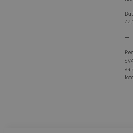
Būt
445
—
Ren
SVA
vai
fot