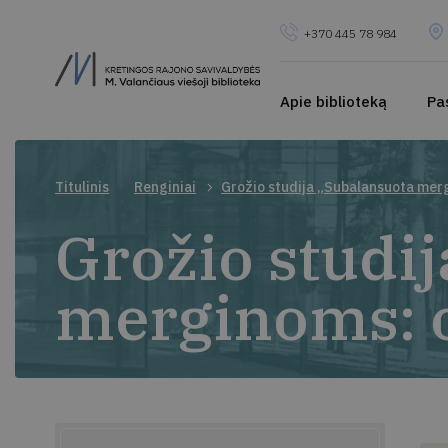
+370 445 78 984
Apie biblioteką
Pa
Titulinis
Renginiai
Grožio studija „Subalansuota mer
Grožio studi
merginoms: o