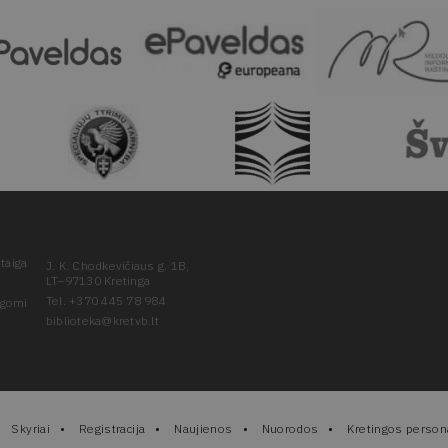
taiga
J. K. Chodkevičiaus g. 1B,
LT–97130 Kretinga
Tel. +370 445 78 984
ugomi
biblioteka@kretvb.lt
Skyriai
Registracija
Naujienos
Nuorodos
Kretingos persona