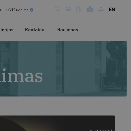
EN
15.00
VII
Nedirba
lerijos
Kontaktai
Naujienos
kimas