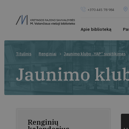
+370 445 78 984
Apie biblioteką
Pa
Titulinis
Renginiai
Jaunimo klubo „YAP“ susitikimas
Jaunimo klub
Renginių