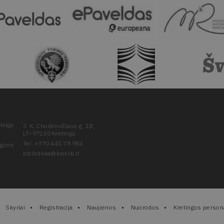
taiga
J. K. Chodkevičiaus g. 1B,
LT–97130 Kretinga
Tel. +370 445 78 984
ugomi
biblioteka@kretvb.lt
Skyriai
Registracija
Naujienos
Nuorodos
Kretingos persona