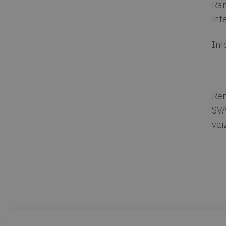
Ran
int
Inf
—
Ren
SVA
vai