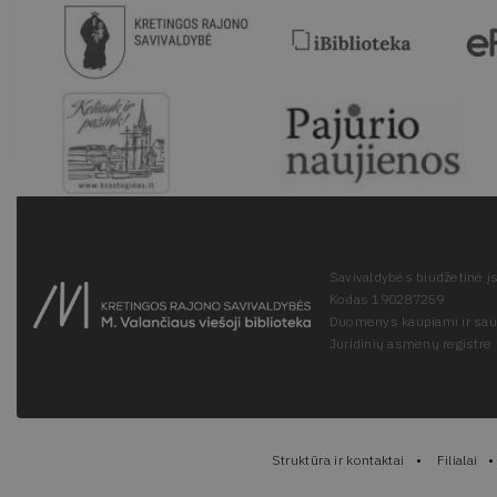
Savivaldybės biudžetinė įs
Kodas 190287259
Duomenys kaupiami ir sa
Juridinių asmenų registre
Struktūra ir kontaktai
Filialai