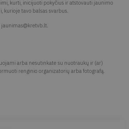
i, kurti, inicijuoti pokyčius ir atstovauti jaunimo
 kurioje tavo balsas svarbus.
u
jaunimas@kretvb.lt
.
muojami arba nesutinkate su nuotraukų ir (ar)
rmuoti renginio organizatorių arba fotografą.