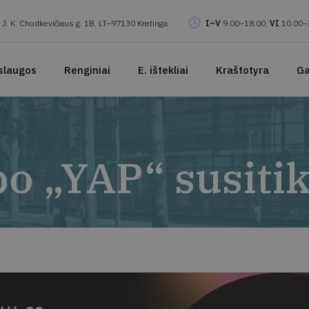
J. K. Chodkevičiaus g. 1B, LT–97130 Kretinga
I–V
9.00–18.00,
VI
10.00–
slaugos
Renginiai
E. ištekliai
Kraštotyra
Ga
o „YAP“ susiti