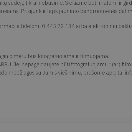
kų sudėję tikrai nebūsime. Siekiame būti matomi ir girdim
eresams. Prisijunk ir tapk jaunimo bendruomenės dalimi,
ormacija telefonu 0 445 72 134 arba elektroniniu pašt
ginio metu bus fotografuojama ir filmuojama.
RBU. Jei nepageidaujate būti fotografuojami ir (ar) fil
zdo medžiagos su Jumis viešinimu, prašome apie tai info