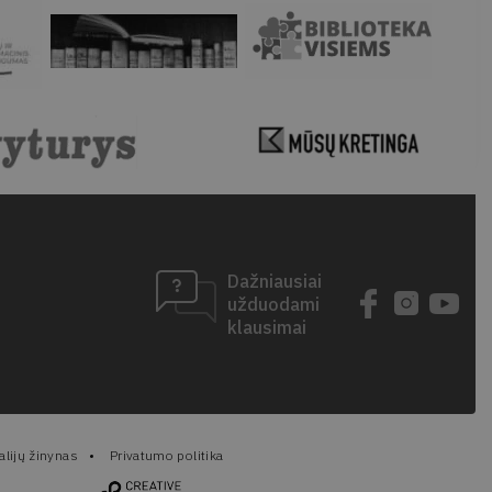
Dažniausiai
užduodami
klausimai
lijų žinynas
Privatumo politika