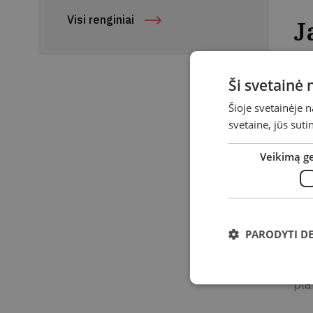
Visi renginiai
J
Da
Ši svetainė
Lai
Šioje svetainėje 
svetaine, jūs sut
Vie
Veikimą g
Ad
Kvi
idė
PARODYTI D
Kar
pra
pla