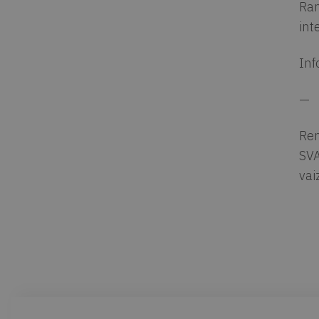
Ran
int
Inf
—
Ren
SVA
vai