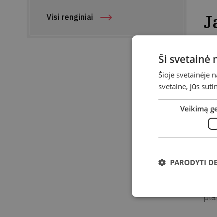
J
Visi renginiai
Da
Ši svetainė
Lai
Šioje svetainėje 
svetaine, jūs sut
Vie
Veikimą g
Ad
Kvi
kur
PARODYTI D
Kar
pra
pla