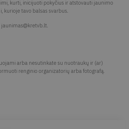
i, kurti, inicijuoti pokyčius ir atstovauti jaunimo
 kurioje tavo balsas svarbus.
u
jaunimas@kretvb.lt
.
muojami arba nesutinkate su nuotraukų ir (ar)
rmuoti renginio organizatorių arba fotografą.