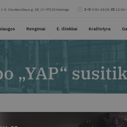
J. K. Chodkevičiaus g. 1B, LT–97130 Kretinga
I–V
9.00–18.00,
VI
10.00–
slaugos
Renginiai
E. ištekliai
Kraštotyra
Ga
o „YAP“ susiti