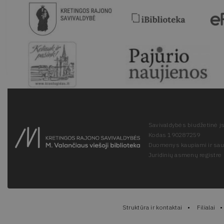
Savivaldybės biudžetinė įs
Kodas 190287259
Duomenys kaupiami ir sa
Juridinių asmenų registre
Struktūra ir kontaktai
Filialai