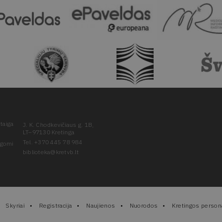
taiga
J. K. Chodkevičiaus g. 1B,
LT–97130 Kretinga
Tel. +370 445 78 984
ugomi
biblioteka@kretvb.lt
Skyriai
Registracija
Naujienos
Nuorodos
Kretingos persona