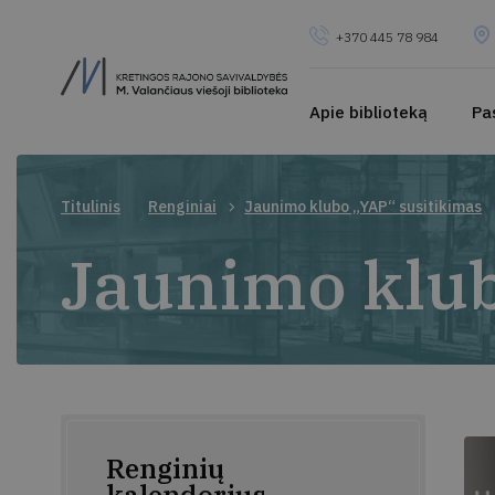
+370 445 78 984
Apie biblioteką
Pa
Titulinis
Renginiai
Jaunimo klubo „YAP“ susitikimas
Jaunimo klub
Renginių