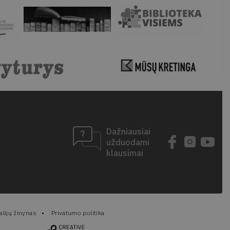
Dažniausiai
užduodami
klausimai
lijų žinynas
Privatumo politika