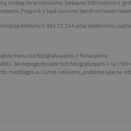
kų sudėję tikrai nebūsime. Siekiame būti matomi ir girdim
eresams. Prisijunk ir tapk jaunimo bendruomenės dalimi,
ormacija telefonu 0 445 72 134 arba elektroniniu pašt
ginio metu bus fotografuojama ir filmuojama.
RBU. Jei nepageidaujate būti fotografuojami ir (ar) fil
zdo medžiagos su Jumis viešinimu, prašome apie tai info