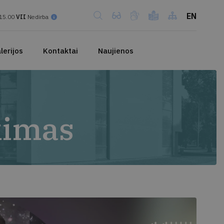
EN
15.00
VII
Nedirba
lerijos
Kontaktai
Naujienos
kimas