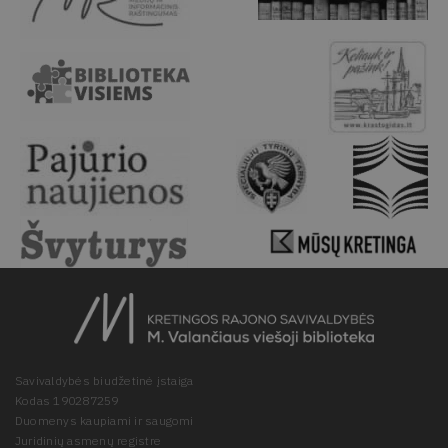
Savivaldybės biudžetinė įstaiga
Kodas 190287259
Duomenys kaupiami ir saugomi
Juridinių asmenų registre