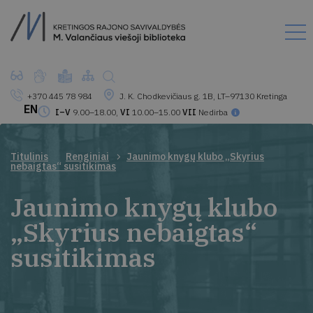
+370 445 78 984
J. K. Chodkevičiaus g. 1B, LT–97130 Kretinga
EN
I–V
9.00–18.00,
VI
10.00–15.00
VII
Nedirba
Titulinis
Renginiai
Jaunimo knygų klubo „Skyrius
nebaigtas“ susitikimas
Jaunimo knygų klubo
„Skyrius nebaigtas“
susitikimas