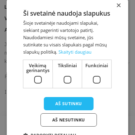
×
Laikas
17.00–18.30
Ši svetainė naudoja slapukus
Vieta
Kretingos r. sav. M. Valančiaus viešoji biblioteka
Šioje svetainėje naudojami slapukai,
Adresas
J. K. Chodkevičiaus g. 1B, Kretinga
siekiant pagerinti vartotojo patirtį.
Naudodamiesi mūsų svetaine, jūs
Jaunimo knygų klubo susitikimas! Jeigu tau 15–18 metų ir
sutinkate su visais slapukais pagal mūsų
slapukų politiką.
Skaityti daugiau
mėgsti skaityti, prisijunk prie Jaunimo knygų klubo! Čia mes
kalbamės apie mus jungiančius dalykus – knygas ir skaitymą.
Veikimą
Tiksliniai
Funkciniai
gerinantys
Prisijunk!
Informacija ir registracija el. p.
paulina.sutkute@kretvb.lt
AŠ SUTINKU
AŠ NESUTINKU