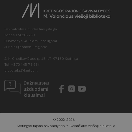
Savivaldybės biudžetinė įstaiga
Kodas 190287259
Duomenys kaupiami ir saugomi
Juridinių asmenų registre
J. K. Chodkevičiaus g. 1B, LT–97130 Kretinga
Tel. +370 445 78 984
biblioteka@kretvb.lt
Dažniausiai
užduodami
klausimai
© 2002-2026
Kretingos rajono savivaldybės M. Valančiaus viešoji biblioteka