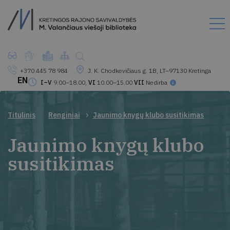
+370 445 78 984
J. K. Chodkevičiaus g. 1B, LT–97130 Kretinga
EN
I–V
9.00–18.00,
VI
10.00–15.00
VII
Nedirba
Titulinis
Renginiai
Jaunimo knygų klubo susitikimas
Jaunimo knygų klubo
susitikimas