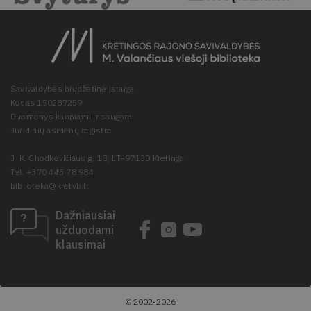
Savivaldybės biudžetinė įstaiga
Kodas 190287259
Duomenys kaupiami ir saugomi
Juridinių asmenų registre
J. K. Chodkevičiaus g. 1B, LT–97130 Kretinga
Tel. +370 445 78 984
biblioteka@kretvb.lt
Dažniausiai
užduodami
klausimai
© 2002-2026