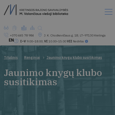
+370 445 78 984
J. K. Chodkevičiaus g. 1B, LT–97130 Kretinga
EN
I–V
9.00–18.00,
VI
10.00–15.00
VII
Nedirba
Titulinis
Renginiai
Jaunimo knygų klubo susitikimas
Jaunimo knygų klubo
susitikimas