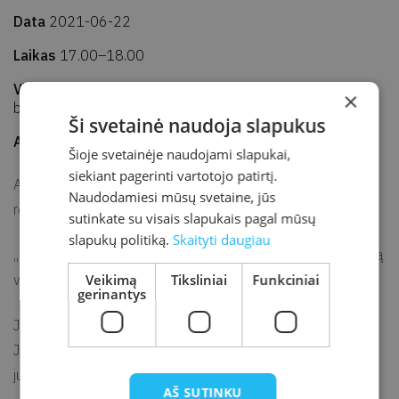
Data
2021-06-22
Laikas
17.00–18.00
Vieta
Kretingos rajono savivaldybės M. Valančiaus viešoji
×
biblioteka, Susitikimų erdvė
Ši svetainė naudoja slapukus
Adresas
J. K. Chodkevičiaus g. 1B, Kretinga
Šioje svetainėje naudojami slapukai,
siekiant pagerinti vartotojo patirtį.
Antrasis Jaunimo knygų klubo susitikimas. Informacija ir
Naudodamiesi mūsų svetaine, jūs
paulina.sutkute@kretvb.lt
registracija el. p.
.
sutinkate su visais slapukais pagal mūsų
slapukų politiką.
Skaityti daugiau
„Buvo šviesi ir šalta balandžio diena, laikrodžiai mušė tryliktą
Veikimą
Tiksliniai
Funkciniai
valandą.“ /George Orwell.
1984-ieji
/
gerinantys
Jeigu tau 15–18 metų ir mėgsti skaityti, prisijunk prie
Jaunimo knygų klubo! Čia mes kalbamės apie mus
jungiančius dalykus – knygas ir skaitymą.
AŠ SUTINKU