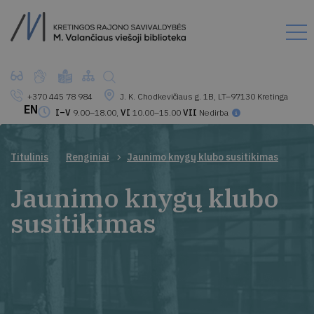
+370 445 78 984
J. K. Chodkevičiaus g. 1B, LT–97130 Kretinga
EN
I–V
9.00–18.00,
VI
10.00–15.00
VII
Nedirba
Titulinis
Renginiai
Jaunimo knygų klubo susitikimas
Jaunimo knygų klubo
susitikimas