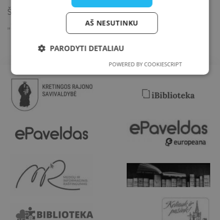
Šio mėnesio knyga – George Orwell distopinis romanas
AŠ NESUTINKU
„1984-ieji“.
PARODYTI DETALIAU
POWERED BY COOKIESCRIPT