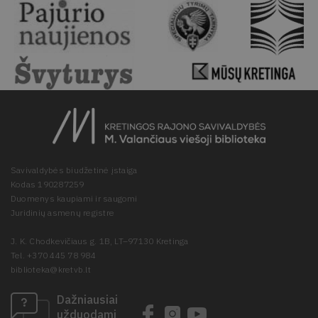
Savivaldybės biudžetinė įstaiga
Kodas 190287259
Duomenys kaupiami ir saugomi
Juridinių asmenų registre
J. K. Chodkevičiaus g. 1B, LT–97130 Kretinga
Tel. +370 445 78 984
biblioteka@kretvb.lt
Dažniausiai
užduodami