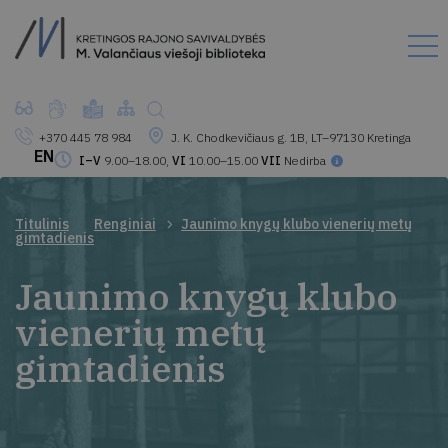
+370 445 78 984
J. K. Chodkevičiaus g. 1B, LT–97130 Kretinga
EN
I–V
9.00–18.00,
VI
10.00–15.00
VII
Nedirba
Titulinis
Renginiai
Jaunimo knygų klubo vienerių metų
gimtadienis
Jaunimo knygų klubo
vienerių metų
gimtadienis