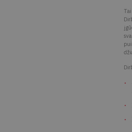
Tai
Dir
įgū
sva
pui
dži
Dir