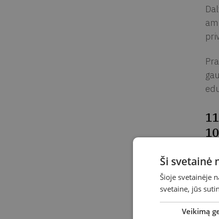
Dal
amž
pri
Pra
gau
edu
11
10
Tai
Ši svetainė
šve
Šioje svetainėje 
tap
svetaine, jūs sut
Užs
Veikimą g