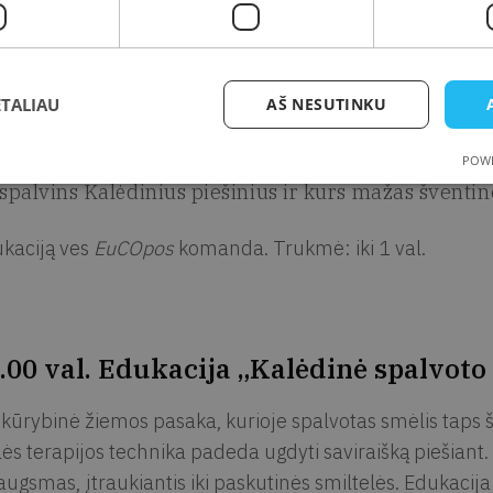
sužinos, kas yra ekologija ir kodėl verta saugoti ga
praktinėje užduotyje rūšiuos „žiemiškas“ atliekas į
ETALIAU
AŠ NESUTINKU
žais stalo žaidimą apie ekologiją;
POWE
spalvins Kalėdinius piešinius ir kurs mažas šventine
kaciją ves
EuCOpos
komanda. Trukmė: iki 1 val.
.00 val. Edukacija „Kalėdinė spalvoto
 kūrybinė žiemos pasaka, kurioje spalvotas smėlis taps 
lės terapijos technika padeda ugdyti saviraišką piešiant
augsmas, įtraukiantis iki paskutinės smiltelės. Edukacija