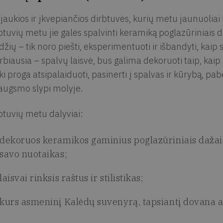
 jaukios ir įkvepiančios dirbtuvės, kurių metu jaunuolia
btuvių metu jie galės spalvinti keramiką poglazūriniais d
džių – tik noro piešti, eksperimentuoti ir išbandyti, kaip 
rbiausia – spalvų laisvė, bus galima dekoruoti taip, kaip 
ki proga atsipalaiduoti, pasinerti į spalvas ir kūrybą, pa
augsmo slypi molyje.
btuvių metu dalyviai:
dekoruos keramikos gaminius poglazūriniais dažais 
savo nuotaikas;
laisvai rinksis raštus ir stilistikas;
kurs asmeninį Kalėdų suvenyrą, tapsiantį dovana a