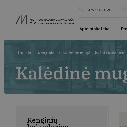
+370 445 78 984
Apie biblioteką
Pa
Titulinis
Renginiai
Kalėdinė mugė „Įkvėpk! Kalėdos!“
Kalėdinė mug
Renginių