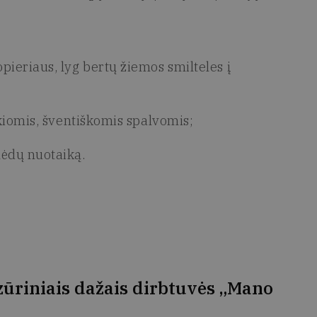
pieriaus, lyg bertų žiemos smilteles į
škiomis, šventiškomis spalvomis;
lėdų nuotaiką.
ūriniais dažais dirbtuvės „Mano