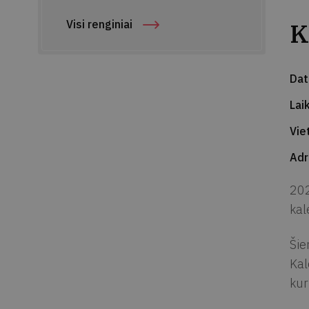
K
Visi renginiai
Da
Lai
Vie
Ad
202
kal
Šie
Kal
kur