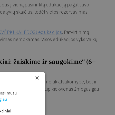
ruotis į vieną pasirinktą edukaciją pagal savo
alyvių skaičius, todėl vietos rezervavimas –
KVĖPK! KALĖDOS! edukacijos
. Patvirtinimą
yvavimas nemokamas. Visos edukacijos vyks Vaikų
kiai: žaiskime ir saugokime“ (6–
×
 kad rūpestis gamta yra ne tik atsakomybė, bet ir
ėms vaikai tyrinės, kaip kiekvienas žmogus gali
miesi mūsų
 geresnį pasaulį.
giau
ciniai