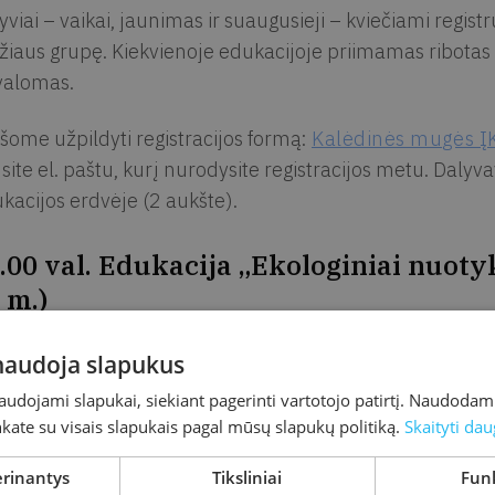
yviai – vaikai, jaunimas ir suaugusieji – kviečiami regist
iaus grupę. Kiekvienoje edukacijoje priimamas ribotas d
valomas.
šome užpildyti registracijos formą:
Kalėdinės mugės Į
site el. paštu, kurį nurodysite registracijos metu. Dal
kacijos erdvėje (2 aukšte).
.00 val. Edukacija „Ekologiniai nuoty
 m.)
 žaisminga kalėdinė edukacija, kuri kvies vaikus patirti,
 naudoja slapukus
ntiškas gerumo gestas. Artėjant gražiausioms metų švent
naudojami slapukai, siekiant pagerinti vartotojo patirtį. Naudoda
ti žiemos stebukladariu – saugančiu aplinką ir kuriančiu
inkate su visais slapukais pagal mūsų slapukų politiką.
Skaityti dau
iėmimo metu vaikai:
erinantys
Tiksliniai
Funk