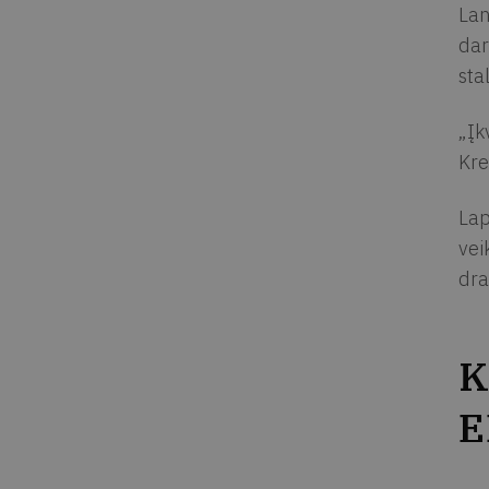
Lan
dar
stal
„Įk
Kre
Lap
vei
dra
K
E