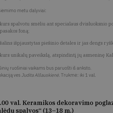
iėmimo metu dalyviai:
kurs spalvotu smėliu ant specialaus dvisluoksnio po
pasakos foną;
šalins išpjaustytas piešinio detales ir jas dengs ry
kurs unikalų paveikslą, atspindintį jų asmeninę Ka
šinių ruošiniai vaikams bus paruošti iš anksto.
kaciją ves
Judita Alšauskienė
. Trukmė: iki 1 val.
.00 val. Keramikos dekoravimo poglaz
lėdų spalvos“ (13–18 m.)