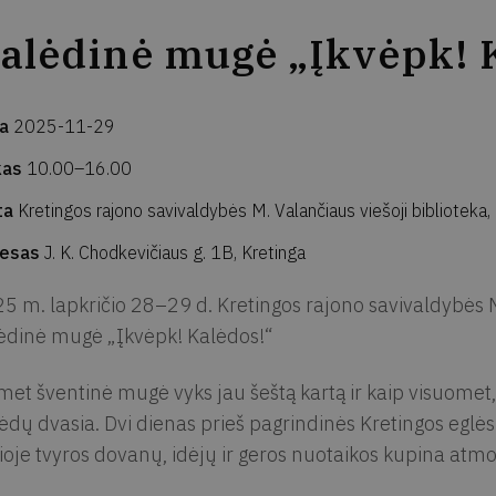
alėdinė mugė „Įkvėpk! 
ta
2025-11-29
kas
10.00–16.00
ta
Kretingos rajono savivaldybės M. Valančiaus viešoji biblioteka, 
resas
J. K. Chodkevičiaus g. 1B, Kretinga
5 m. lapkričio 28–29 d. Kretingos rajono savivaldybės M.
ėdinė mugė „Įkvėpk! Kalėdos!“
met šventinė mugė vyks jau šeštą kartą ir kaip visuomet
ėdų dvasia. Dvi dienas prieš pagrindinės Kretingos eglės 
ioje tvyros dovanų, idėjų ir geros nuotaikos kupina atmo