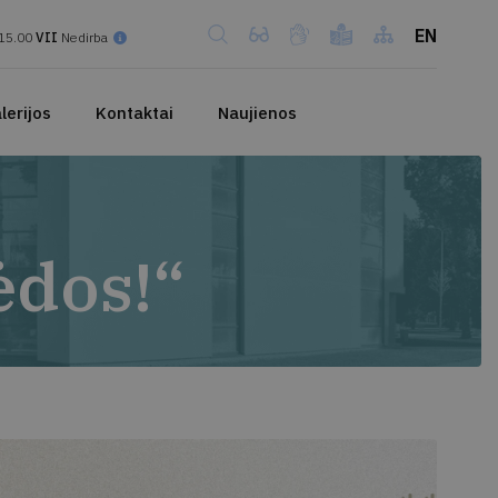
EN
15.00
VII
Nedirba
lerijos
Kontaktai
Naujienos
ėdos!“