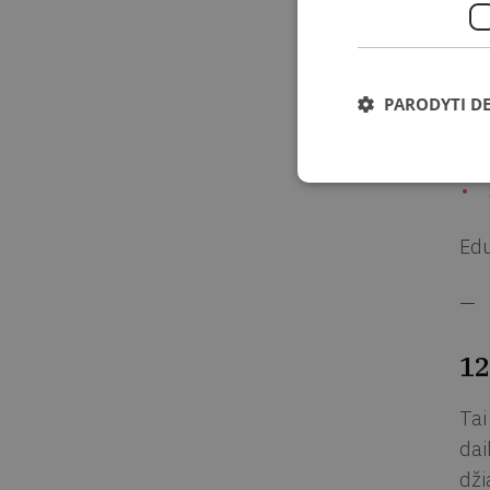
PARODYTI D
Edu
—
12
Tai
dai
dži