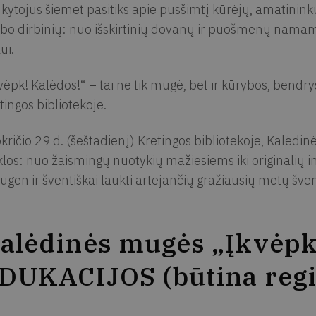
kytojus šiemet pasitiks apie pusšimtį kūrėjų, amatininkų 
bo dirbinių: nuo išskirtinių dovanų ir puošmenų namam
ui.
vėpk! Kalėdos!“ – tai ne tik mugė, bet ir kūrybos, bendr
tingos bibliotekoje.
kričio 29 d. (šeštadienį) Kretingos bibliotekoje, Kalėdi
klos: nuo žaismingų nuotykių mažiesiems iki originalių i
ugėn ir šventiškai laukti artėjančių gražiausių metų šve
alėdinės mugės „Įkvėpk
DUKACIJOS (būtina regis