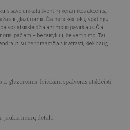
i kurs savo unikalų šventinį keramikos akcentą.
ažais ir glazūromis! Čia nereikės jokių ypatingų
spalvos atsiskleidžia ant molio paviršiaus. Čia
norisi pačiam – be taisyklių, be vertinimo. Tai
bendrauti su bendraamžiais ir atrasti, kiek daug
ir glazūromis, leisdami spalvoms atskleisti
r jaukia namų detale.