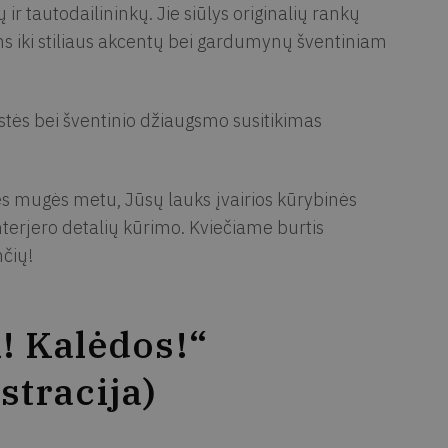
ir tautodailininkų. Jie siūlys originalių rankų
s iki stiliaus akcentų bei gardumynų šventiniam
ystės bei šventinio džiaugsmo susitikimas
nės mugės metu, Jūsų lauks įvairios kūrybinės
nterjero detalių kūrimo. Kviečiame burtis
nčių!
! Kalėdos!“
tracija)