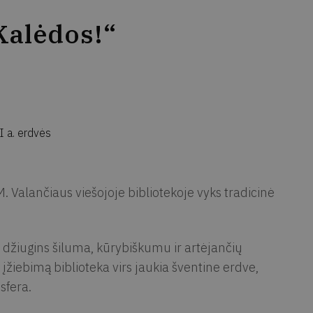
Kalėdos!“
I a. erdvės
 Valančiaus viešojoje bibliotekoje vyks tradicinė
, džiugins šiluma, kūrybiškumu ir artėjančių
įžiebimą biblioteka virs jaukia šventine erdve,
sfera.