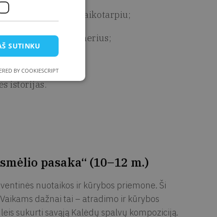
mtą, ypač šventiniu laikotarpiu;
 joms skirtus konteinerius;
AŠ SUTINKU
RED BY COOKIESCRIPT
s istorijas.
 smėlio pasaka“ (10–12 m.)
šventinės nuotaikos ir kūrybos priemone. Ši
. Vaikams dažnai tai – atradimo ir kūrybos
 leis sukurti savąją Kalėdų spalvų kompoziciją.