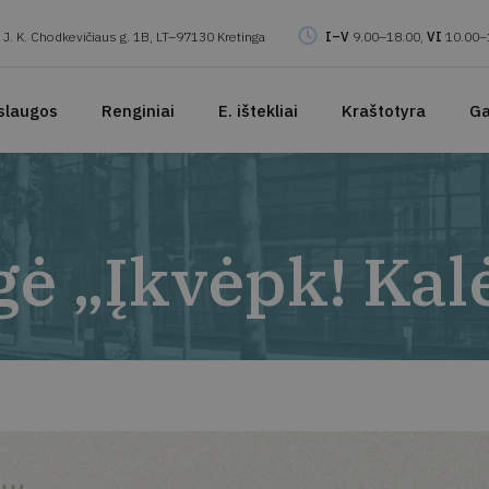
J. K. Chodkevičiaus g. 1B, LT–97130 Kretinga
I–V
9.00–18.00,
VI
10.00–
slaugos
Renginiai
E. ištekliai
Kraštotyra
Ga
ė „Įkvėpk! Kal