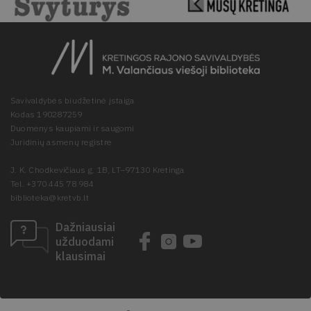
Savivaldybės biudžetinė įstaiga
Kodas 190287259
Duomenys kaupiami ir saugomi
Juridinių asmenų registre
J. K. Chodkevičiaus g. 1B, LT–97130 Kretinga
Tel. +370 445 78 984
biblioteka@kretvb.lt
Dažniausiai
užduodami
klausimai