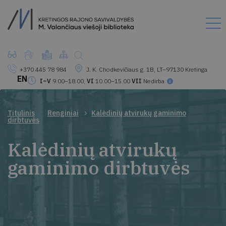
+370 445 78 984
J. K. Chodkevičiaus g. 1B, LT–97130 Kretinga
EN
I–V
9.00–18.00,
VI
10.00–15.00
VII
Nedirba
Titulinis
Renginiai
Kalėdinių atvirukų gaminimo
dirbtuvės
Kalėdinių atvirukų
gaminimo dirbtuvės