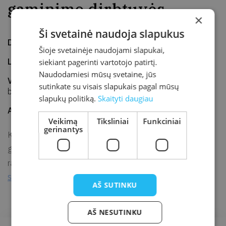
gaminimo dirbtuvės
×
Ši svetainė naudoja slapukus
Data
2021-12-16
Šioje svetainėje naudojami slapukai,
Laikas
16.00–17.30
siekiant pagerinti vartotojo patirtį.
Naudodamiesi mūsų svetaine, jūs
Vieta
Kretingos rajono savivaldybės M. Valančiaus viešoji
sutinkate su visais slapukais pagal mūsų
biblioteka, Vaikų edukacijos erdvė
slapukų politiką.
Skaityti daugiau
Adresas
J. K. Chodkevičiaus g. 1B, Kretinga
Veikimą
Tiksliniai
Funkciniai
gerinantys
Kviečiame mažuosius ir jų tėvelius į Kalėdinių atvirukų
gaminimo dirbtuvėles. Atvirukus gaminsime pasitelkę lino
raižinių techniką. Renginys nemokamas, registracija
simona.gagilaite@kretvb.lt
.
AŠ SUTINKU
AŠ NESUTINKU