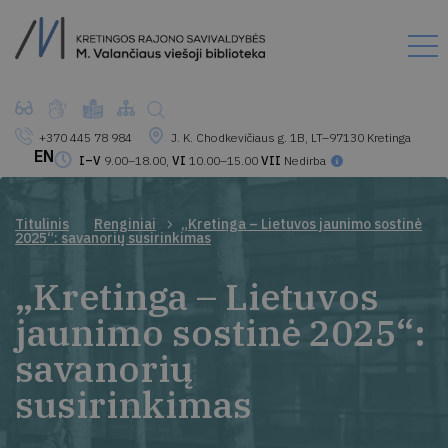
+370 445 78 984
J. K. Chodkevičiaus g. 1B, LT–97130 Kretinga
EN
I–V
9.00–18.00,
VI
10.00–15.00
VII
Nedirba
Titulinis
Renginiai
„Kretinga – Lietuvos jaunimo sostinė
2025“: savanorių susirinkimas
„Kretinga – Lietuvos
jaunimo sostinė 2025“:
savanorių
susirinkimas