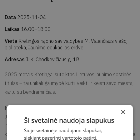
Data
2025-11-04
Laikas
16.00–18.00
Vieta
Kretingos rajono savivaldybės M. Valančiaus viešoji
biblioteka, Jaunimo edukacijos erdvė
Adresas
J. K. Chodkevičiaus g. 1B
2025 metais Kretingai suteiktas Lietuvos jaunimo sostinės
titulas – tai unikali galimybė kurti, veikti ir keisti savo miestą
kartu su bendraminčiais.
Nori tapti šios iniciatyvos dalimi? Kiekvieną antradienį
×
Jaunimo edukacijos erdvėje renkasi entuziastingų, kūrybingų
Ši svetainė naudoja slapukus
ir motyvuotų savanorių komanda. Tai gyva ir dinamiška vieta,
Šioje svetainėje naudojami slapukai,
kurioje gimsta idėjos, sprendžiami svarbūs klausimai ir vyksta
siekiant pagerinti vartotojo patirtį.