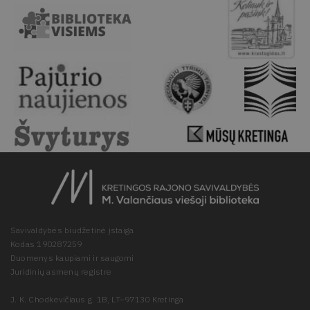
Savivaldybės biudžetinė įstaiga
Kodas 190287259
Duomenys kaupiami ir saugomi
Juridinių asmenų registre
J. K. Chodkevičiaus g. 1B, LT–97130 Kretinga