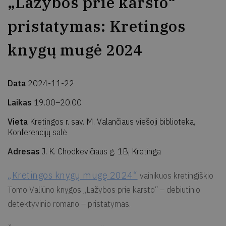
„Lažybos prie karsto“
pristatymas: Kretingos
knygų mugė 2024
Data
2024-11-22
Laikas
19.00–20.00
Vieta
Kretingos r. sav. M. Valančiaus viešoji biblioteka,
Konferencijų salė
Adresas
J. K. Chodkevičiaus g. 1B, Kretinga
„Kretingos knygų mugę 2024“
vainikuos kretingiškio
Tomo Valiūno knygos „Lažybos prie karsto“ – debiutinio
detektyvinio romano – pristatymas.