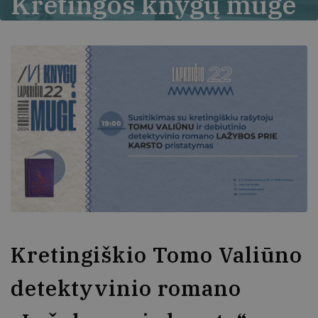
Kretingos knygų mugė
2024
Kretingiškio Tomo Valiūno
detektyvinio romano