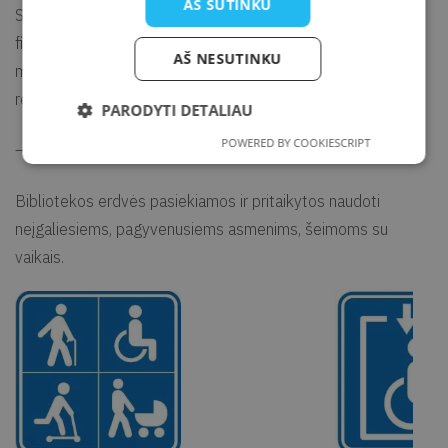
AŠ SUTINKU
SVARBU. Jei nepageidaujate būti fotografuojami ir (ar)
filmuojami arba nesutinkate su nuotraukų ir (ar) vaizdo
AŠ NESUTINKU
medžiagos su Jumis viešinimu, prašome apie tai informuoti
renginio organizatorių arba fotografą.
PARODYTI DETALIAU
POWERED BY COOKIESCRIPT
—
Bibliotekos erdvės pasiekiamos ir pritaikytos naudoti
neįgaliesiems, pagyvenusiems asmenims, šeimoms su
vaikais.