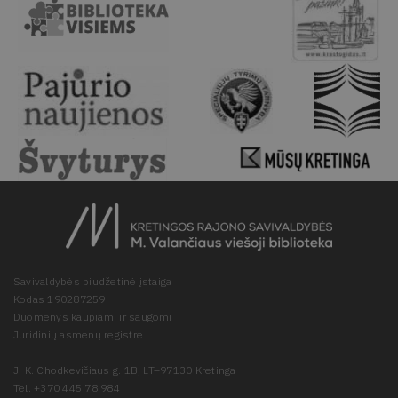
Savivaldybės biudžetinė įstaiga
Kodas 190287259
Duomenys kaupiami ir saugomi
Juridinių asmenų registre
J. K. Chodkevičiaus g. 1B, LT–97130 Kretinga
Tel. +370 445 78 984