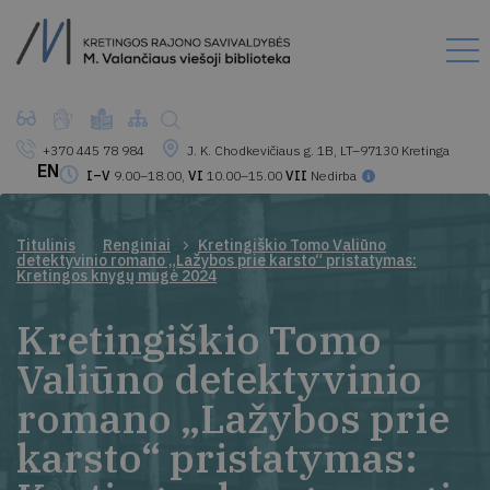
+370 445 78 984
J. K. Chodkevičiaus g. 1B, LT–97130 Kretinga
EN
I–V
9.00–18.00,
VI
10.00–15.00
VII
Nedirba
Titulinis
Renginiai
Kretingiškio Tomo Valiūno
detektyvinio romano „Lažybos prie karsto“ pristatymas:
Kretingos knygų mugė 2024
Kretingiškio Tomo
Valiūno detektyvinio
romano „Lažybos prie
karsto“ pristatymas: