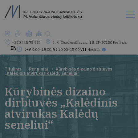
+370 445 78 984
J. K. Chodkevičiaus g. 1B, LT–97130 Kretinga
EN
I–V
9.00–18.00,
VI
10.00–15.00
VII
Nedirba
Titulinis
Renginiai
Kūrybinės dizaino dirbtuvės
„Kalėdinis atvirukas Kalėdų seneliui“
Kūrybinės dizaino
dirbtuvės „Kalėdinis
atvirukas Kalėdų
seneliui“