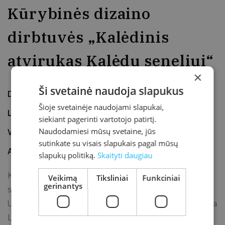
Kūrybinės dizaino
dirbtuvės „Kalėdinis
atvirukas Kalėdų seneliui“
×
Ši svetainė naudoja slapukus
Data
2021-12-04
Šioje svetainėje naudojami slapukai,
Laikas
13.00–14.30
siekiant pagerinti vartotojo patirtį.
Naudodamiesi mūsų svetaine, jūs
Vieta
Jaunimo edukacijos erdvė
sutinkate su visais slapukais pagal mūsų
Adresas
J. K. Chodkevičiaus g. 1B, Kretinga
slapukų politiką.
Skaityti daugiau
Kūrybinės dizaino dirbtuvės „Kalėdinis atvirukas Kalėdų
Veikimą
Tiksliniai
Funkciniai
gerinantys
seneliui“ 7–9 metų vaikams Vaikų edukacijos erdvėje.
Užsiėmimą veda Informacinių technologijų ir dizaino mokykla
LISPA. Nemokama, būtina išankstinė registracija