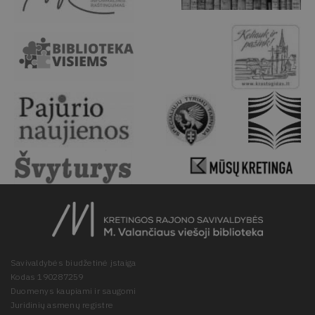
Savivaldybės biudžetinė įstaiga
Kodas 190287259
Duomenys kaupiami ir saugomi
Juridinių asmenų registre