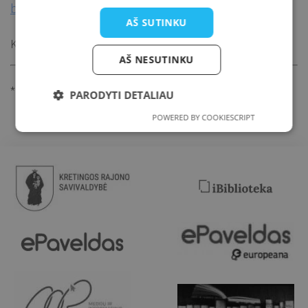
brigita.barkauskaite@kretvb.lt
AŠ SUTINKU
„Įkvėpk! Kalėdos!“
Kalėdinės mugės
renginys.
AŠ NESUTINKU
*Dalyvavimas tik su galimybių pasu.
PARODYTI DETALIAU
POWERED BY COOKIESCRIPT