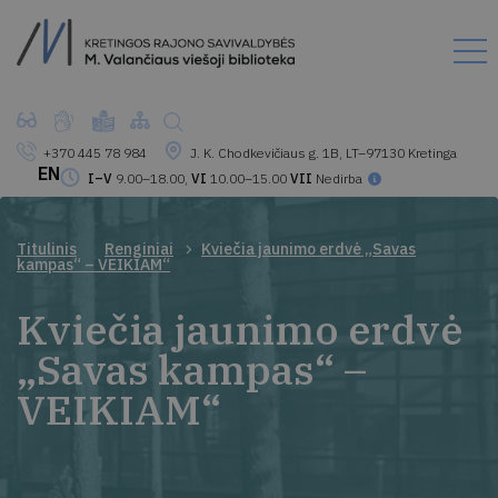
+370 445 78 984
J. K. Chodkevičiaus g. 1B, LT–97130 Kretinga
EN
I–V
9.00–18.00,
VI
10.00–15.00
VII
Nedirba
Titulinis
Renginiai
Kviečia jaunimo erdvė „Savas
kampas“ – VEIKIAM“
Kviečia jaunimo erdvė
„Savas kampas“ –
VEIKIAM“