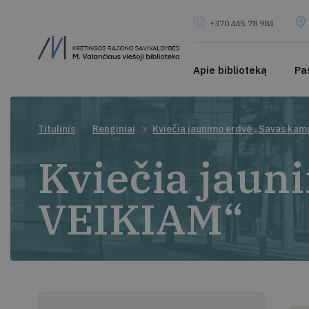
+370 445 78 984
Apie biblioteką
Pa
Titulinis
Renginiai
Kviečia jaunimo erdvė „Savas ka
Kviečia jaun
VEIKIAM“