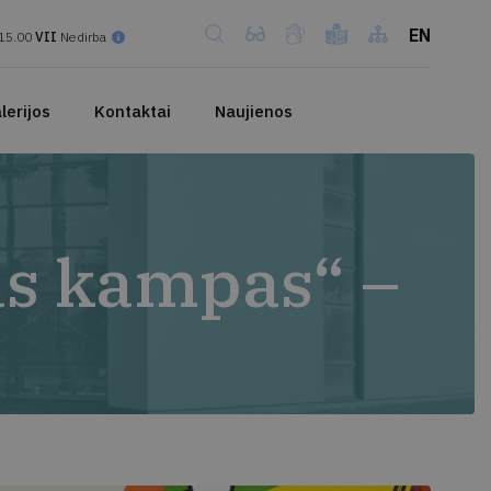
EN
15.00
VII
Nedirba
lerijos
Kontaktai
Naujienos
as kampas“ –