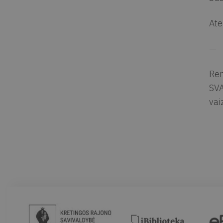
Ate
—
Ren
SVA
vai