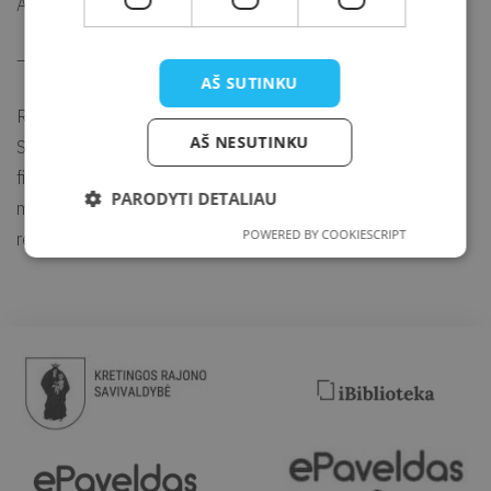
Ateik ir veikiam!
—
AŠ SUTINKU
Renginio metu gali būti fotografuojama ir filmuojama.
AŠ NESUTINKU
SVARBU. Jei nepageidaujate būti fotografuojami ir (ar)
filmuojami arba nesutinkate su nuotraukų ir (ar) vaizdo
PARODYTI DETALIAU
medžiagos su Jumis viešinimu, prašome apie tai informuoti
POWERED BY COOKIESCRIPT
renginio organizatorių arba fotografą.