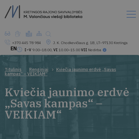
+370 445 78 984
J. K. Chodkevičiaus g. 1B, LT–97130 Kretinga
EN
I–V
9.00–18.00,
VI
10.00–15.00
VII
Nedirba
Titulinis
Renginiai
Kviečia jaunimo erdvė „Savas
kampas“ – VEIKIAM“
Kviečia jaunimo erdvė
„Savas kampas“ –
VEIKIAM“