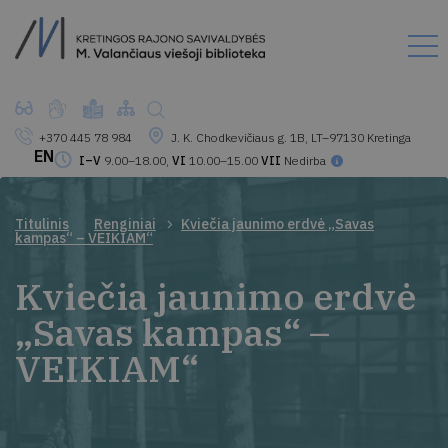
+370 445 78 984
J. K. Chodkevičiaus g. 1B, LT–97130 Kretinga
EN
I–V
9.00–18.00,
VI
10.00–15.00
VII
Nedirba
Titulinis
Renginiai
Kviečia jaunimo erdvė „Savas
kampas“ – VEIKIAM“
Kviečia jaunimo erdvė
„Savas kampas“ –
VEIKIAM“