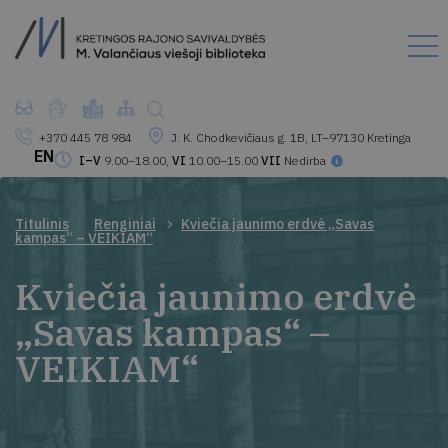
+370 445 78 984
J. K. Chodkevičiaus g. 1B, LT–97130 Kretinga
EN
I–V
9.00–18.00,
VI
10.00–15.00
VII
Nedirba
Titulinis
Renginiai
Kviečia jaunimo erdvė „Savas
kampas“ – VEIKIAM“
Kviečia jaunimo erdvė
„Savas kampas“ –
VEIKIAM“