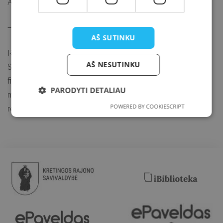
Ateik ir veikiam!
—
AŠ SUTINKU
Renginio metu gali būti fotografuojama ir filmuojama.
AŠ NESUTINKU
SVARBU. Jei nepageidaujate būti fotografuojami ir (ar)
filmuojami arba nesutinkate su nuotraukų ir (ar) vaizdo
PARODYTI DETALIAU
medžiagos su Jumis viešinimu, prašome apie tai informuoti
POWERED BY COOKIESCRIPT
renginio organizatorių arba fotografą.