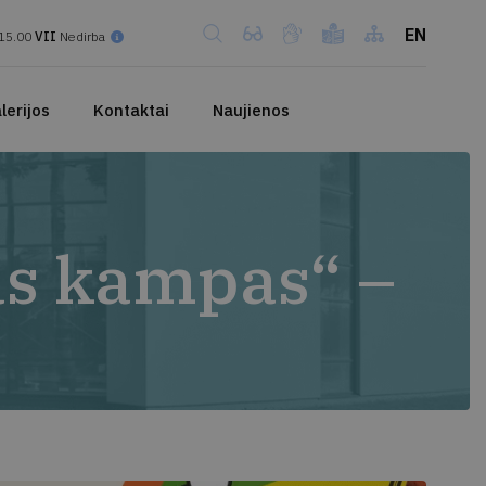
EN
15.00
VII
Nedirba
lerijos
Kontaktai
Naujienos
as kampas“ –