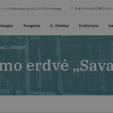
J. K. Chodkevičiaus g. 1B, LT–97130 Kretinga
I–V
9.00–18.00,
VI
10.00–
slaugos
Renginiai
E. ištekliai
Kraštotyra
Ga
mpas“ – VEIKIAM“
imo erdvė „Sav