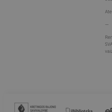
Ate
—
Ren
SVA
vai