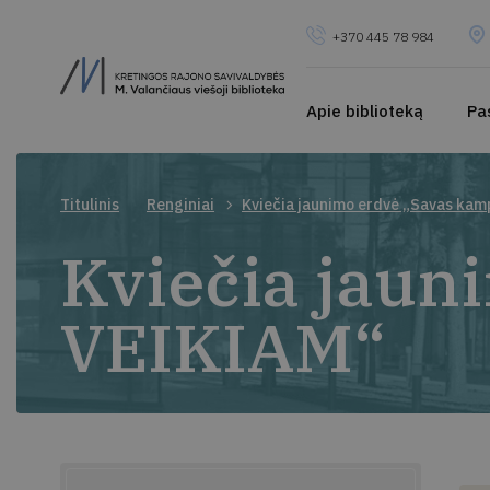
+370 445 78 984
Apie biblioteką
Pa
Titulinis
Renginiai
Kviečia jaunimo erdvė „Savas ka
Kviečia jaun
VEIKIAM“